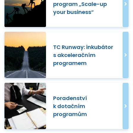
program „Scale-up
your business“
TC Runway: inkubátor
s akceleračním
programem
Poradenství
k dotačním
programům