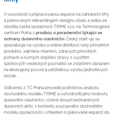
V souvislosti s připravovanou expanzí na zahraniční trhy
a plánovaným rebrandingem designu obalů a webu se
obrátila česká společnost TRIME s.r.o. na Technologické
centrum Praha s
prosbou o poradenství týkající se
ochrany duševního vlastnictví
. Český start-up se
specializuje na výrobu a online distribuci řady přírodních
produktů, zejména vitamínů, zdravých přírodních
potravin a různých doplňků stravy, s využitím
špičkových vědeckých poznatků se zvláštním důrazem
na ekologický původ a udržitelnou výrobu jednotlivých
složek.
Odborníci z TC Praha provedli podrobnou analýzu
obchodního modelu TRIME a vyhodnotili jeho hodnoty
duševního vlastnictví, včetně dosud nechráněných
duševních aktiv, v kontextu současného obchodního
modelu společnosti i vzhledem k plánované expanzi do