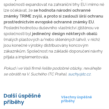
společnosti expandovat na zahraniční trhy EU i mimo ně
lze očekávat, že
se hodnota národní ochranné
známky TRIME zvýší, a proto si zaslouží širší ochranu
prostřednictvím evropské ochranné známky EU
.
Poslední hodnotou duševního vlastnictví zjištěnou ve
společnosti byl
jedinečný design některých obalů
(malých plastových a/nebo skleněných lahví), v nichž
jsou konečné výrobky distribuovány koncovým
zákazníkům. Společnost na základě doporučení návrhy
přijala a implementovala.
Pokud i ve Vaší firmě řešíte podobné otázky, neváhejte
se obrátit na V. Suchého (TC Praha),
suchy@tc.cz
.
Další úspěšné
Všechny úspěšné
příběhy
příběhy