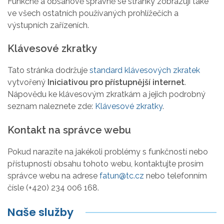
Funkčně a obsahově správně se stránky zobrazují také
ve všech ostatních používaných prohlížečích a
výstupních zařízeních.
Klávesové zkratky
Tato stránka dodržuje
standard klávesových zkratek
vytvořený
Iniciativou pro přístupnější internet
.
Nápovědu ke klávesovým zkratkám a jejich podrobný
seznam naleznete zde:
Klávesové zkratky
.
Kontakt na správce webu
Pokud narazíte na jakékoli problémy s funkčností nebo
přístupností obsahu tohoto webu, kontaktujte prosím
správce webu na adrese
fatun@tc.cz
nebo telefonním
čísle (+420) 234 006 168.
Naše služby