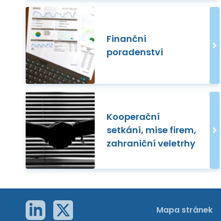
Finanční
poradenství
Kooperační
setkání, mise firem,
zahraniční veletrhy
Mapa stránek