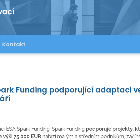
vací
Kontakt
ark Funding podporující adaptaci ve
áří
ci ESA Spark Funding. Spark Funding
podporuje projekty, kt
ve
výši 75 000 EUR
nabízí malým a středním podnikům, začín