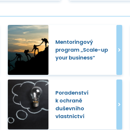
Mentoringový
program „Scale-up
your business“
Poradenství
k ochraně
duševního
vlastnictví