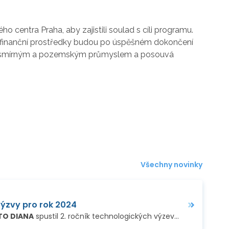
 centra Praha, aby zajistili soulad s cíli programu.
 finanční prostředky budou po úspěšném dokončení
i vesmírným a pozemským průmyslem a posouvá
Všechny novinky
výzvy pro rok 2024
TO DIANA
spustil 2. ročník technologických výzev. DIANA představuje klíčový alianční nástroj pro vyhledávání a podporu technologických…
…