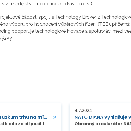
 v zemědělství, energetice a zdravotnictví).
ektové žádosti spojili s Technology Broker z Technologického
ého výboru pro hodnocení výběrových řízení (TEB), přičemž
 Funding podporuje technologické inovace a spolupráci mez
 výzvy.
4.7.2024
Zajímá vás trh v Japonsku? Nechte si udělat průzkum trhu na míru. Bezplatně.
NATO DIANA vyhlašuje 
,
si klade za cíl posílit spolupráci mezi EU a Japonskem a řídí různé programy na podporu malých a středních
Obranný akcelerátor NA