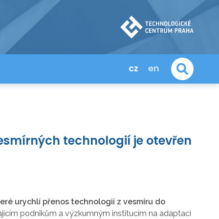
cz
en
smírných technologií je otevřen
eré urychlí přenos technologií z vesmíru do
ajícím podnikům a výzkumným institucím na adaptaci