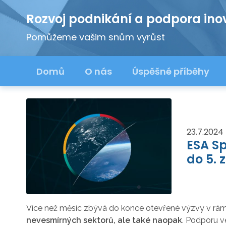
Rozvoj podnikání a podpora ino
Pomůžeme vašim snům vyrůst
Domů
O nás
Úspěšné příběhy
23.7.2024
ESA Sp
do 5. z
Více než měsíc zbývá do konce otevřené výzvy v rám
nevesmírných sektorů, ale také naopak
. Podporu 