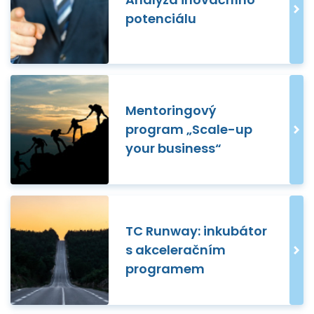
potenciálu
Mentoringový
program „Scale-up
your business“
TC Runway: inkubátor
s akceleračním
programem