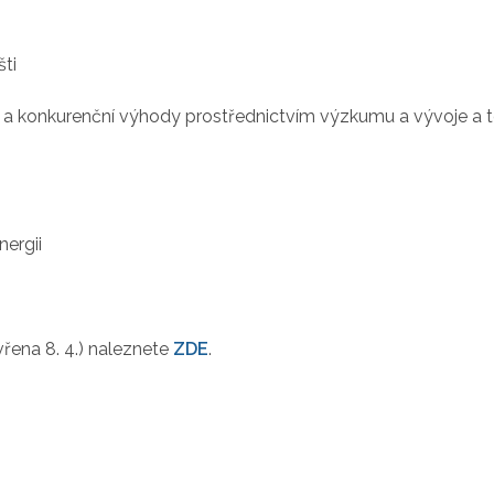
šti
sti a konkurenční výhody prostřednictvím výzkumu a vývoje a
nergii
avřena 8. 4.) naleznete
ZDE
.