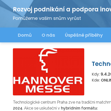
Rozvoj podnikání a podpora ino
Pomůžeme vašim snům vyrůst
Domů
O nás
Úspěšné příběhy
Techn
Kdy:
9.4.
Kde:
ONLI
Technologické centrum Praha zve na tradiční matchma
2024
. Akce se uskuteční v
hybridním formátu
: