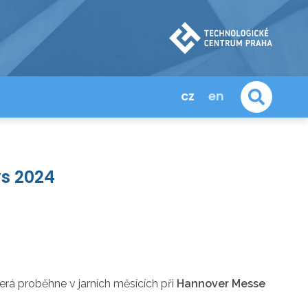
cz
en
s 2024
rá proběhne v jarních měsících při
Hannover Messe