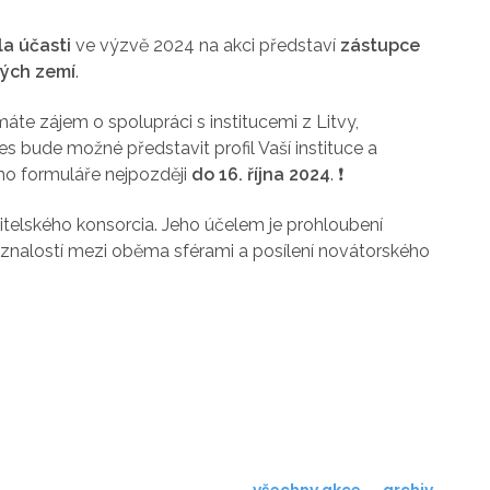
la účasti
ve výzvě 2024 na akci představí
zástupce
ných zemí
.
máte zájem o spolupráci s institucemi z Litvy,
es bude možné představit profil Vaší instituce a
ího formuláře nejpozději
do 16. října 2024
.
❗
lského konsorcia. Jeho účelem je prohloubení
znalostí mezi oběma sférami a posílení novátorského