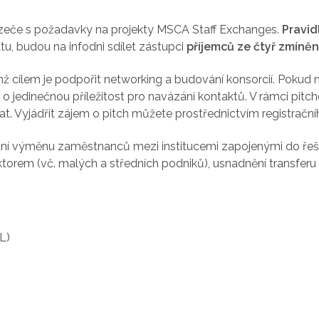
azeče s požadavky na projekty MSCA Staff Exchanges.
Pravid
tu, budou na infodni sdílet zástupci
příjemců ze čtyř zmíně
jímž cílem je podpořit networking a budování konsorcií. Pokud 
o jedinečnou příležitost pro navázání kontaktů. V rámci pitch
at. Vyjádřit zájem o pitch můžete prostřednictvím registračn
 výměnu zaměstnanců mezi institucemi zapojenými do řešite
em (vč. malých a středních podniků), usnadnění transferu 
L)