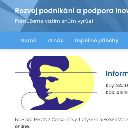
Rozvoj podnikání a podpora ino
Pomůžeme vašim snům vyrůst
Domů
O nás
Úspěšné příběhy
Infor
Kdy:
24.1
Kde:
onlin
NCP pro MSCA z Česka, Litvy, Lotyšska a Polska Vás
online.