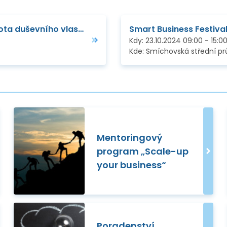
EU-13 Roadshow: Ochrana a strategická hodnota duševního vlastnictví
Smart Business Festiva
Kdy:
23.10.2024
09:00
-
15:0
Kde:
Smíchovská střední průmysl
Mentoringový
program „Scale-up
your business“
Poradenství