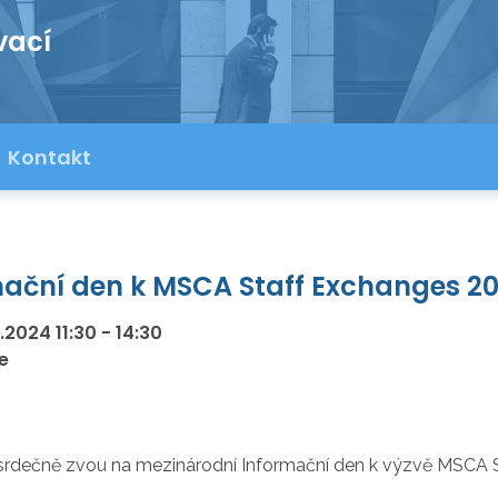
vací
Kontakt
mační den k MSCA Staff Exchanges 2
0.2024
11:30
-
14:30
e
 srdečně zvou na mezinárodní Informační den k výzvě MSCA