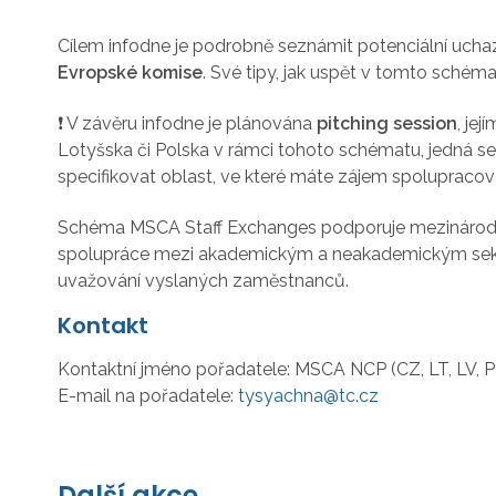
Cílem infodne je podrobně seznámit potenciální uch
Evropské komise
. Své tipy, jak uspět v tomto schéma
V záv
ěru infodne je plánována
pitching session
, je
❗
Lotyšska či Polska v rámci tohoto schématu, jedná se 
specifikovat oblast, ve které máte zájem spolupracov
Schéma MSCA Staff Exchanges podporuje mezinárodní
spolupráce mezi akademickým a neakademickým sektor
uvažování vyslaných zaměstnanců.
Kontakt
Kontaktní jméno pořadatele:
MSCA NCP (CZ, LT, LV, P
E-mail na pořadatele:
tysyachna@tc.cz
Další akce