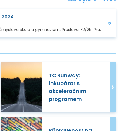
všechny akce
archiv
l 2024
0
ová škola a gymnázium, Preslova 72/25, Praha 5 – Smíchov
TC Runway:
inkubátor s
akceleračním
programem
Připravenost na