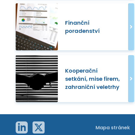
Finanční
poradenství
Kooperační
setkání, mise firem,
zahraniční veletrhy
Mapa stránek