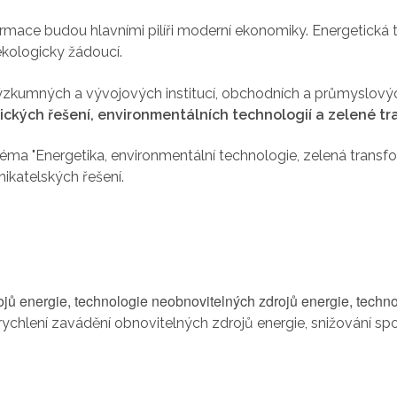
formace budou hlavními pilíři moderní ekonomiky. Energetic
ekologicky žádoucí.
zkumných a vývojových institucí, obchodních a průmyslových 
ických řešení, environmentálních technologií a zelené t
éma "Energetika, environmentální technologie, zelená transfor
ikatelských řešení.
ojů energie, technologie neobnovitelných zdrojů energie, techno
chlení zavádění obnovitelných zdrojů energie, snižování spot