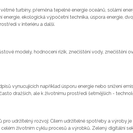
větrné turbíny, přeměna tepelné energie oceánů, solární energie
í energie, ekologická výpočetní technika, úspora energie, dv
středí v interiéru a další.
ůstové modely, hodnocení rizik, znečištění vody, znečištění 
isů vynucujících například úsporu energie nebo snížení emisí 
asto dražších, ale k životnímu prostředí šetrnějších - techno
 pro udržitelný rozvoj: Cílem udržitelné spotřeby a výroby je
 celém životním cyklu procesů a výrobků. Zelený digitální se