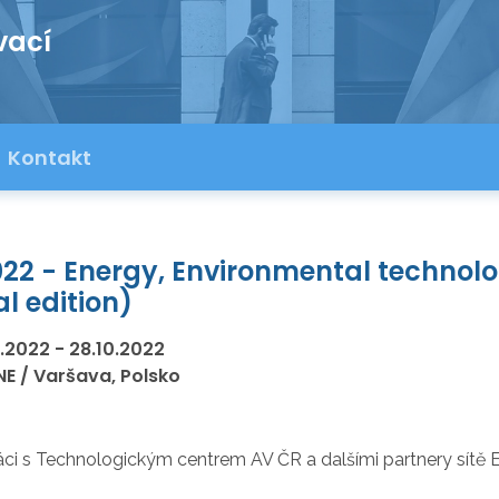
vací
Kontakt
22 - Energy, Environmental technol
al edition)
0.2022
-
28.10.2022
NE / Varšava, Polsko
áci s Technologickým centrem AV ČR a dalšími partnery sítě 