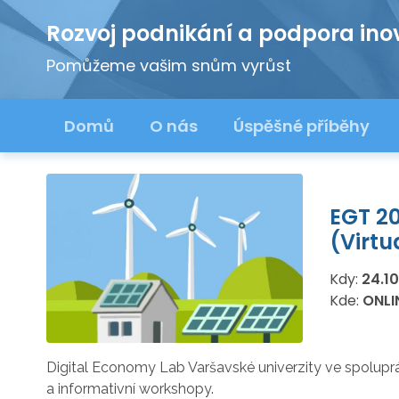
Rozvoj podnikání a podpora ino
Pomůžeme vašim snům vyrůst
Domů
O nás
Úspěšné příběhy
EGT 20
(Virtu
Kdy:
24.1
Kde:
ONLI
Digital Economy Lab Varšavské univerzity ve spolupr
a informativní workshopy.