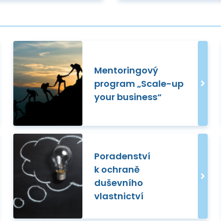
Mentoringový
program „Scale-up
your business“
Poradenství
k ochraně
duševního
vlastnictví