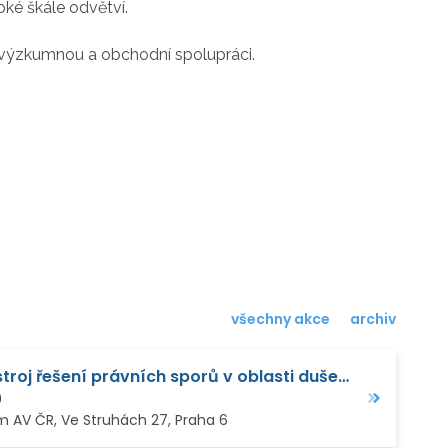
oké škále odvětví.
, výzkumnou a obchodní spolupráci.
všechny akce
archiv
Mediace – efektivní nástroj řešení právních sporů v oblasti duševního vlastnictví v podnicích
0
 AV ČR, Ve Struhách 27, Praha 6