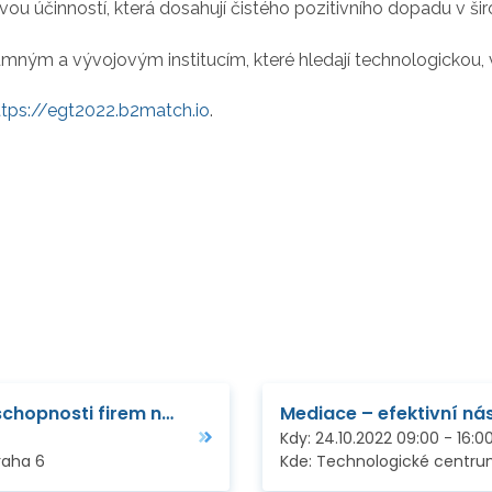
vou účinností, která dosahují čistého pozitivního dopadu v šir
umným a vývojovým institucím, které hledají technologickou
ttps://egt2022.b2match.io
.
Financování inovací a zvyšování konkurenceschopnosti firem na zahraničních trzích
Kdy:
24.10.2022
09:00
-
16:0
raha 6
Kde:
Technologické centrum