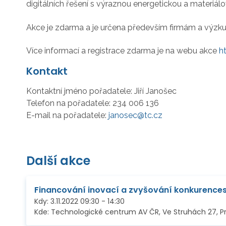
digitálních řešení s výraznou energetickou a materiálo
Akce je zdarma a je určena především firmám a výzk
Více informací a registrace zdarma je na webu akce
h
Kontakt
Kontaktní jméno pořadatele:
Jiří Janošec
Telefon na pořadatele:
234 006 136
E-mail na pořadatele:
janosec@tc.cz
Další akce
Kdy:
3.11.2022
09:30
-
14:30
Kde:
Technologické centrum AV ČR, Ve Struhách 27, P