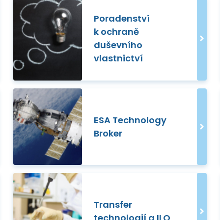
Poradenství
k ochraně
duševního
vlastnictví
ESA Technology
Broker
Transfer
technologií a ILO