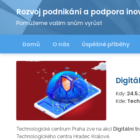
Rozvoj podnikání a podpora ino
Pomůžeme vašim snům vyrůst
Domů
O nás
Úspěšné příběhy
Digitá
Kdy:
24.5
Kde:
Tech
Technologické centrum Praha zve na akci
Digitální 
Technologického centra Hradec Králové.