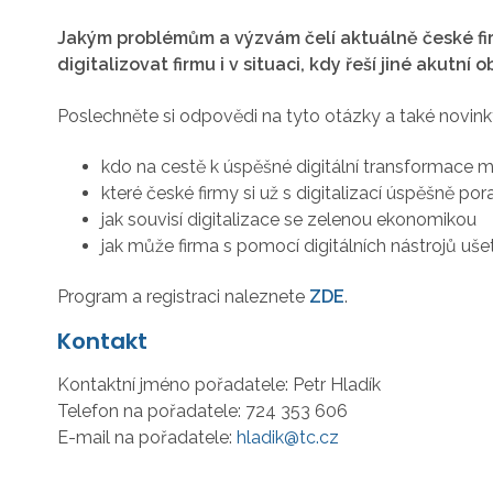
Jakým problémům a výzvám čelí aktuálně české firmy
digitalizovat firmu i v situaci, kdy řeší jiné akutn
Poslechněte si odpovědi na tyto otázky a také novin
kdo na cestě k úspěšné digitální transformace
které české firmy si už s digitalizací úspěšně por
jak souvisí digitalizace se zelenou ekonomikou
jak může firma s pomocí digitálních nástrojů uše
Program a registraci naleznete
ZDE
.
Kontakt
Kontaktní jméno pořadatele:
Petr Hladík
Telefon na pořadatele:
724 353 606
E-mail na pořadatele:
hladik@tc.cz