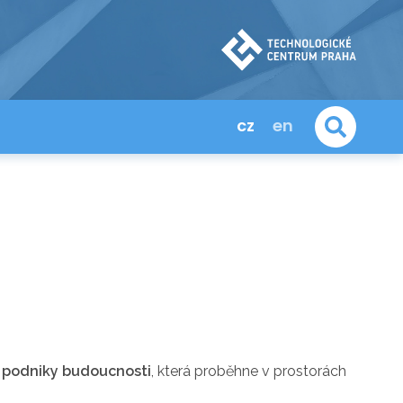
cz
en
v podniky budoucnosti
, která proběhne v prostorách