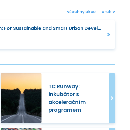
všechny akce
archiv
CEE Expo and B2B Forum: For Sustainable and Smart Urban Development
TC Runway:
inkubátor s
akceleračním
programem