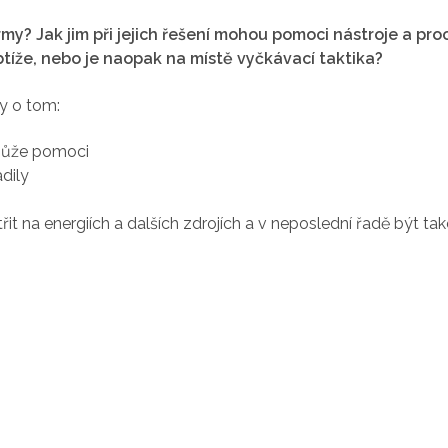
? Jak jim při jejich řešení mohou pomoci nástroje a proc
í obtíže, nebo je naopak na místě vyčkávací taktika?
ky o tom:
 může pomoci
adily
třit na energiích a dalších zdrojích a v neposlední řadě být t