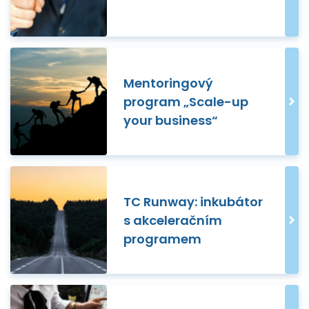
Mentoringový
program „Scale-up
your business“
TC Runway: inkubátor
s akceleračním
programem