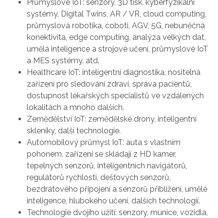
Průmyslové IoT: senzory, 3D tisk, kyberfyzikální
systémy, Digital Twins, AR / VR, cloud computing,
průmyslová robotika, coboti, AGV, 5G, nebuněčná
konektivita, edge computing, analýza velkých dat,
umělá inteligence a strojové učení, průmyslové IoT
a MES systémy, atd.
Healthcare IoT: inteligentní diagnostika, nositelná
zařízení pro sledování zdraví, správa pacientů,
dostupnost lékařských specialistů ve vzdálených
lokalitách a mnoho dalších.
Zemědělství IoT: zemědělské drony, inteligentní
skleníky, další technologie.
Automobilový průmysl IoT: auta s vlastním
pohonem, zařízení se skládají z HD kamer,
tepelných senzorů, inteligentních navigátorů,
regulátorů rychlosti, dešťových senzorů,
bezdrátového připojení a senzorů přiblížení, umělé
inteligence, hlubokého učení, dalších technologií.
Technologie dvojího užití: senzory, munice, vozidla,