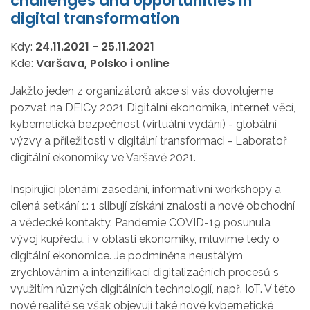
challenges and opportunities in
digital transformation
Kdy:
24.11.2021
-
25.11.2021
Kde:
Varšava, Polsko i online
Jakžto jeden z organizátorů akce si vás dovolujeme
pozvat na DEICy 2021 Digitální ekonomika, internet věcí,
kybernetická bezpečnost (virtuální vydání) - globální
výzvy a příležitosti v digitální transformaci - Laboratoř
digitální ekonomiky ve Varšavě 2021.
Inspirující plenární zasedání, informativní workshopy a
cílená setkání 1: 1 slibují získání znalostí a nové obchodní
a vědecké kontakty. Pandemie COVID-19 posunula
vývoj kupředu, i v oblasti ekonomiky, mluvíme tedy o
digitální ekonomice. Je podmíněna neustálým
zrychlováním a intenzifikací digitalizačních procesů s
využitím různých digitálních technologií, např. IoT. V této
nové realitě se však objevují také nové kybernetické