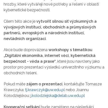
hrozby, které vytvářejí nové potřeby a řešení v oblasti
kybernetické bezpečnosti.
Cílem této akce je
vytvořit silnou síť výzkumných a
vývojových institucí, obchodních a průmyslových
partnerů, evropských a národních institucí,
nevládních organizací
.
Akce bude doprovázena
workshopy s tématikou
„Digitální ekonomika, internet věcí, kybernetická
bezpečnost - věda a praxe“
, které jsou navrženy jako
prostor pro prezentaci výsledků univerzitního výzkumu a
obchodních řešení.
Pokud máte
zájem o prezentaci
, kontaktujte Tomasze
Krawczyka:
tj.krawczyk@uw.edu.pl
nebo Joannu
Kołodziejskou:
j.kolodziejska@delab.uw.edu.pl
Kooperační setkání
bude zaměřeno na následující