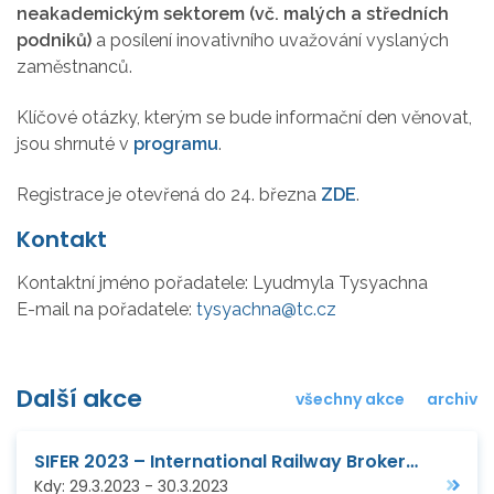
neakademickým sektorem (vč. malých a středních
podniků)
a posílení inovativního uvažování vyslaných
zaměstnanců.
Klíčové otázky, kterým se bude informační den věnovat,
jsou shrnuté v
programu
.
Registrace je otevřená do 24. března
ZDE
.
Kontakt
Kontaktní jméno pořadatele:
Lyudmyla Tysyachna
E-mail na pořadatele:
tysyachna@tc.cz
Další akce
všechny akce
archiv
SIFER 2023 – International Railway Brokerage Event
Kdy:
29.3.2023
-
30.3.2023