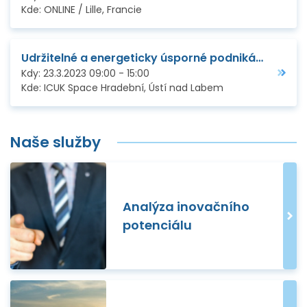
Kde:
ONLINE / Lille, Francie
Udržitelné a energeticky úsporné podnikání a podpory EU pro firmy - Ústí nad Labem
Kdy:
23.3.2023
09:00
-
15:00
Kde:
ICUK Space Hradební, Ústí nad Labem
Naše služby
Analýza inovačního
potenciálu