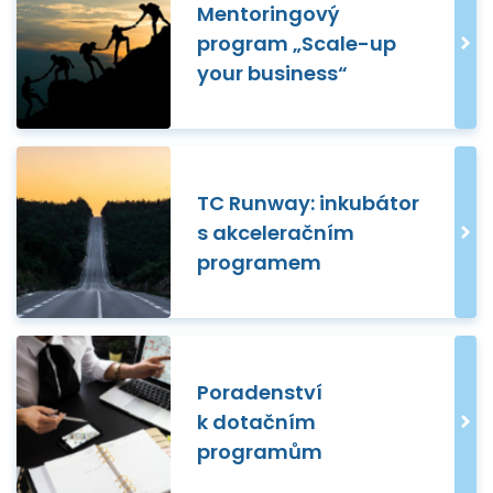
Mentoringový
program „Scale-up
your business“
TC Runway: inkubátor
s akceleračním
programem
Poradenství
k dotačním
programům