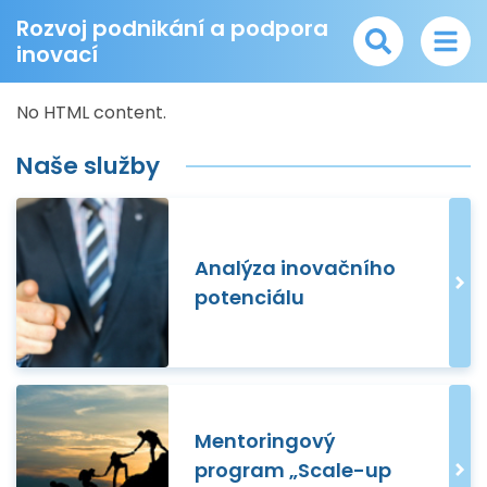
Rozvoj podnikání a podpora
inovací
No HTML content.
Naše služby
Analýza inovačního
potenciálu
Mentoringový
program „Scale-up