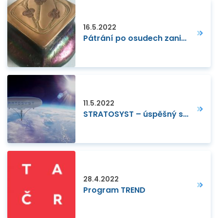
16.5.2022
Pátrání po osudech zaniklého užitného vzoru: netradiční nápomoc sběrateli historických výrobků
11.5.2022
STRATOSYST – úspěšný start nové technologické firmy s pomocí TC
28.4.2022
Program TREND