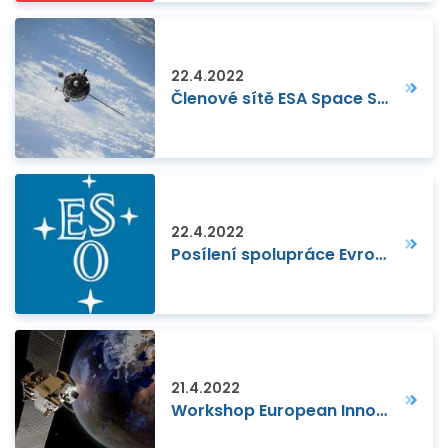
22.4.2022
Členové sítě ESA Space Solutions se potkali na konferenci v Aténách
22.4.2022
Posílení spolupráce Evropské jižní observatoře, průmyslu a výzkumu
21.4.2022
Workshop European Innovation Council (EIC) funding opportunities for space start-ups and SMEs