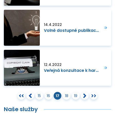
14.4.2022
Volně dostupné publikace o ochraně a využití duševního vlastnictví pro malé a střední firmy
12.4.2022
Veřejná konzultace k harmonizaci patentového práva
15
16
17
18
19
Naše služby