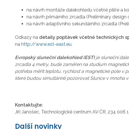
na návrh montáže dalekohledu včetně pilíře a kop
na návrh primárního zrcadla (Preliminary design
na návrh adaptivního sekundárního zrcadla (Prel
Odkazy na
detaily poptávek včetně technických sp
na
http://www.est-east.eu
.
Evropský sluneční dalekohled (EST)
je sluneční dal
zrcadla 4 metry, bude zaměřen na studium magnetickéh
potřeba měřit teplotu, rychlost a magnetické pole v p
které budou simultánně pozorovat Slunce v mnoha vln
Kontaktujte:
Jiří Janošec, Technologické centrum AV ČR, 234 006 1
Další novinky