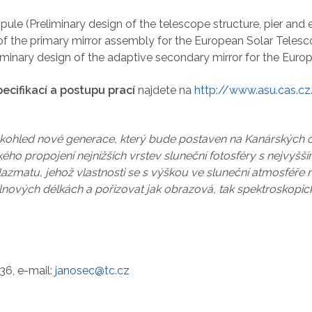
ule (Preliminary design of the telescope structure, pier and
 of the primary mirror assembly for the European Solar Teles
iminary design of the adaptive secondary mirror for the Euro
ecifikací a postupu prací
najdete na
http://www.asu.cas.cz
ekohled nové generace, který bude postaven na Kanárských 
o propojení nejnižších vrstev sluneční fotosféry s nejvyšší
lazmatu, jehož vlastnosti se s výškou ve sluneční atmosféře 
ových délkách a pořizovat jak obrazová, tak spektroskopick
36, e-mail:
janosec@tc.cz