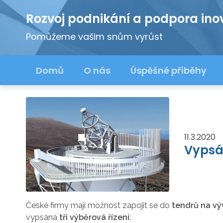
Rozvoj podnikání a podpora ino
Pomůžeme vašim snům vyrůst
Domů
O nás
Úspěšné příběhy
11.3.2020
Vypsá
České firmy mají možnost zapojit se do
tendrů na vý
vypsána
tři výběrová řízení
: