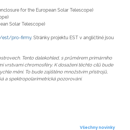
 enclosure for the European Solar Telescope)
cope)
pean Solar Telescope)
/est/pro-firmy
. Stránky projektu EST v angličtině jsou
ostrovech. Tento dalekohled, s průměrem primárního
mi vrstvami chromosféry. K dosažení těchto cílů bude
rychle mění. To bude zajištěno množstvím přístrojů,
á a spektropolarimetrická pozorování.
Všechny novinky