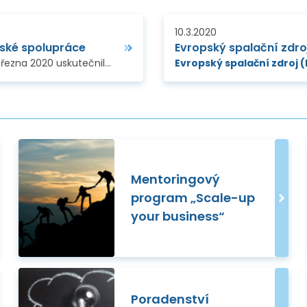
10.3.2020
uské spolupráce
Evropský spalační zdro
V Technologickém centru AV ČR se ve dnech 11. a 12. března 2020 uskutečnila již tradiční konference
Evropský spalační zdroj 
„5. Nové horizo
Mentoringový
program „Scale-up
your business“
Poradenství