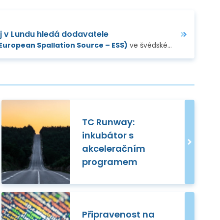
j v Lundu hledá dodavatele
(European Spallation Source – ESS)
nty česko-ruské technologické a obchodní
ve švédském Lundu vypsal
…
TC Runway:
inkubátor s
akceleračním
programem
Připravenost na