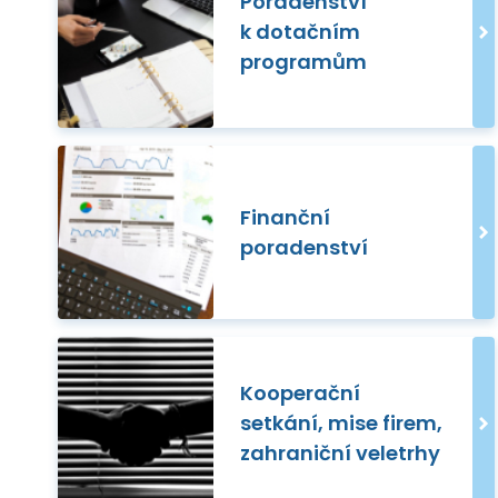
Poradenství
k dotačním
programům
Finanční
poradenství
Kooperační
setkání, mise firem,
zahraniční veletrhy