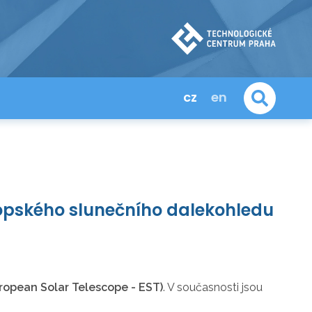
cz
en
opského slunečního dalekohledu
ropean Solar Telescope - EST)
. V současnosti jsou