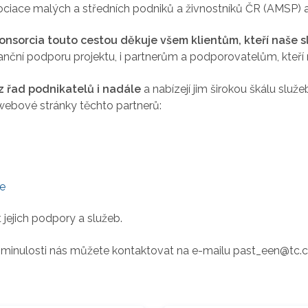
ociace malých a středních podniků a živnostníků ČR (AMSP) 
sorcia touto cestou děkuje všem klientům, kteří naše slu
nční podporu projektu, i partnerům a podporovatelům, kteří
 z řad podnikatelů i nadále
a nabízejí jim širokou škálu služ
ebové stránky těchto partnerů:
e
jejich podpory a služeb.
v minulosti nás můžete kontaktovat na e-mailu past_een@tc.c