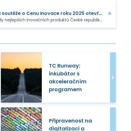
Přihlášky do 30. ročníku soutěže o Cenu Inovace roku 2025 otevřeny!
álních a deep-tech startupů vedených ženami.
Postaví se váš nápad do řady nejlepších inovačních produktů České republiky?
Cílem…
Za uplynulý
TC Runway:
inkubátor s
akceleračním
programem
Připravenost na
digitalizaci a