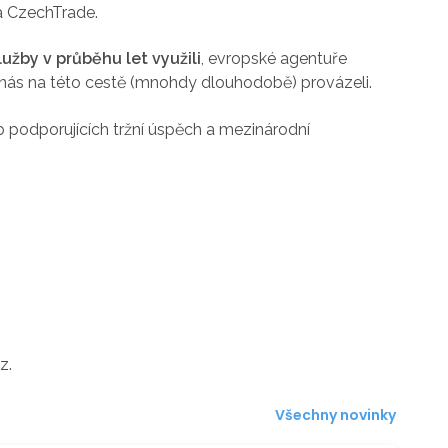
a CzechTrade.
žby v průběhu let využili
, evropské agentuře
 nás na této cestě (mnohdy dlouhodobě) provázeli.
eb podporujících tržní úspěch a mezinárodní
z.
Všechny novinky