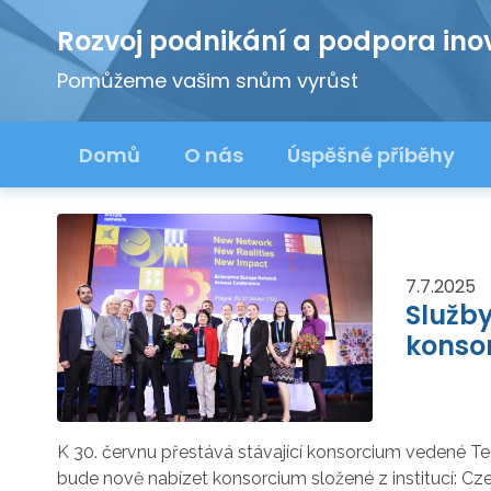
Rozvoj podnikání a podpora ino
Pomůžeme vašim snům vyrůst
Domů
O nás
Úspěšné příběhy
7.7.2025
Služby
konso
K 30. červnu přestává stávající konsorcium vedené T
bude nově nabízet konsorcium složené z institucí: Cz