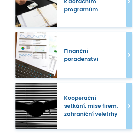
k dotačním
programům
Finanční
poradenství
Kooperační
setkání, mise firem,
zahraniční veletrhy