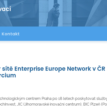
vací
Kontakt
 sítě Enterprise Europe Network v ČR 
rcium
echnologickým centrem Praha po 18 letech poskytovat služby
echInvest, JIC (Jihomoravské inovační centrum), BIC Plzeň (P