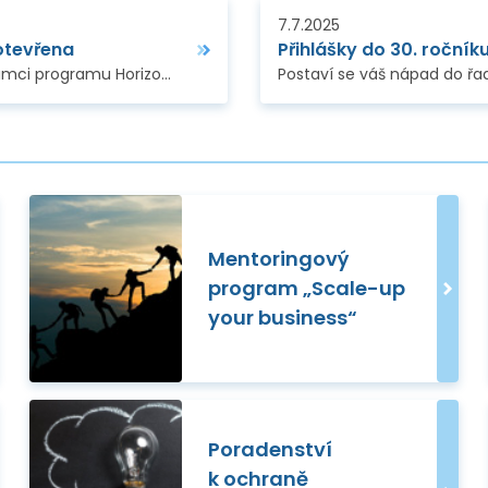
7.7.2025
otevřena
 programu Horizont Evropa
na podporu evropských digit
Mentoringový
program „Scale-up
your business“
Poradenství
k ochraně