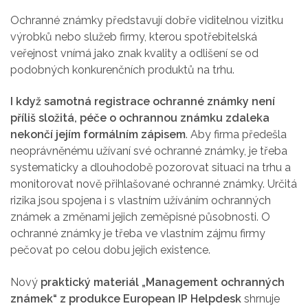
Ochranné známky představují dobře viditelnou vizitku
výrobků nebo služeb firmy, kterou spotřebitelská
veřejnost vnímá jako znak kvality a odlišení se od
podobných konkurenčních produktů na trhu.
I když samotná registrace ochranné známky není
příliš složitá, péče o ochrannou známku zdaleka
nekončí jejím formálním zápisem
. Aby firma předešla
neoprávněnému užívaní své ochranné známky, je třeba
systematicky a dlouhodobě pozorovat situaci na trhu a
monitorovat nově přihlašované ochranné známky. Určitá
rizika jsou spojena i s vlastním užíváním ochranných
známek a změnami jejich zeměpisné působnosti. O
ochranné známky je třeba ve vlastním zájmu firmy
pečovat po celou dobu jejich existence.
Nový
praktický materiál „Management ochranných
známek“ z produkce European IP Helpdesk
shrnuje