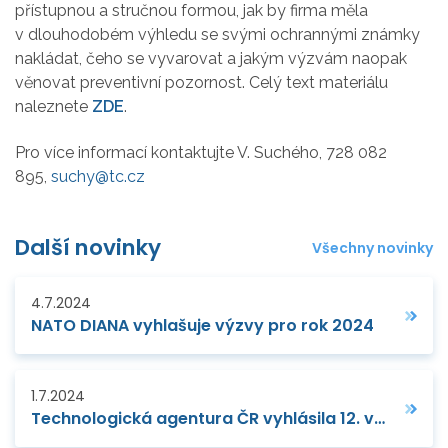
přístupnou a stručnou formou, jak by firma měla
v dlouhodobém výhledu se svými ochrannými známky
nakládat, čeho se vyvarovat a jakým výzvám naopak
věnovat preventivní pozornost. Celý text materiálu
naleznete
ZDE
.
Pro více informací kontaktujte V. Suchého, 728 082
895,
suchy@tc.cz
Další novinky
Všechny novinky
4.7.2024
NATO DIANA vyhlašuje výzvy pro rok 2024
1.7.2024
Technologická agentura ČR vyhlásila 12. veřejnou soutěž v podprogramu „Technologičtí lídři“ v Trendu