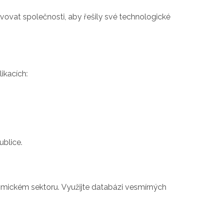
vovat společnosti, aby řešily své technologické
ikacích:
ublice.
osmickém sektoru. Využijte databázi vesmírných