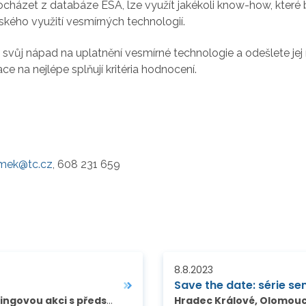
cházet z databáze ESA, lze využít jakékoli know-how, které
ého využití vesmírných technologií.
svůj nápad na uplatnění vesmírné technologie a odešlete jej
ce na nejlépe splňují kritéria hodnocení.
imek@tc.cz
, 608 231 659
8.8.2023
itální inovace (EDIH) a jejich partnerů na podporu
Hradec Králové, Olomouc