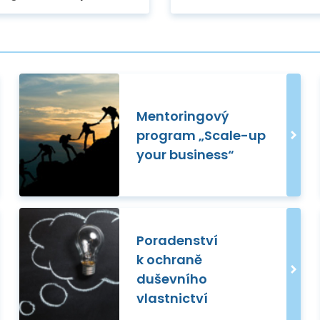
Mentoringový
program „Scale-up
your business“
Poradenství
k ochraně
duševního
vlastnictví