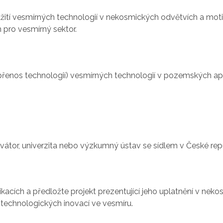
užití vesmírných technologií v nekosmických odvětvích a moti
pro vesmírný sektor.
(přenos technologií) vesmírných technologií v pozemských apl
ovátor, univerzita nebo výzkumný ústav se sídlem v České rep
acích a předložte projekt prezentující jeho uplatnění v nek
 technologických inovací ve vesmíru.