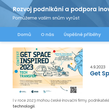
Rozvoj podnikání a podpora ino
Pomůžeme vašim snům vyrůst
Domů
O nás
Úspěšné příběhy
4.9.2023
Get Sp
I v roce 2023 mohou české inovační firmy, podnikatelé
technologií
.