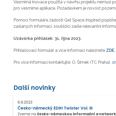
Vesmírná inovace použitá v návrhu projektu nemusí po
pro vesmírné aplikace. Požadavkem je novost pozemsk
Pomocí formuláře žádosti Get Space Inspired popište 
zaslaných informací, soutěžící zašle relevantní informa
Uzávěrka přihlášek: 31. října 2023.
Přihlašovací formulář a více informací naleznete
ZDE
.
Pro více informací kontaktujte: O. Šimek (TC Praha),
s
Další novinky
6.9.2023
Česko-německý EDIH Twister Vol. III
Zveme na
česko-německou informační a networkingovou akci s představením služeb Evropských center pro dig