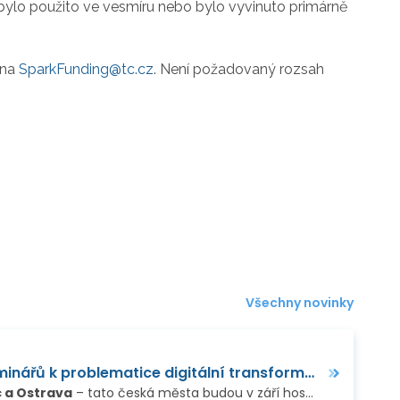
 bylo použito ve vesmíru nebo bylo vyvinuto primárně
 na
SparkFunding@tc.cz
. Není požadovaný rozsah
Všechny novinky
Save the date: série seminářů k problematice digitální transformace MSP a jejího financování
 a Ostrava
– tato česká města budou v září hostit odborné semináře, věnované různým aspektům digitální transformace podniků vedoucí…
…