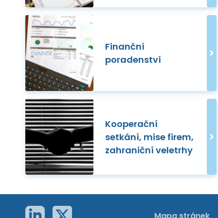
Finanční
poradenství
Kooperační
setkání, mise firem,
zahraniční veletrhy
Mapa stránek