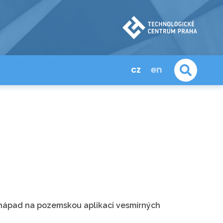
cz
en
í nápad na pozemskou aplikaci vesmírných