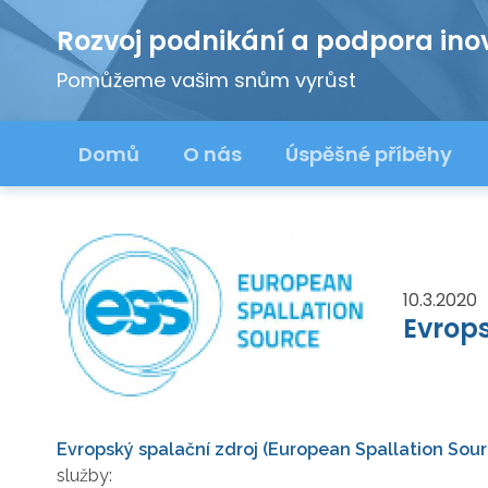
Rozvoj podnikání a podpora ino
Pomůžeme vašim snům vyrůst
Domů
O nás
Úspěšné příběhy
10.3.2020
Evrops
Evropský spalační zdroj (European Spallation Sour
služby: