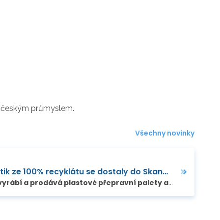
 a českým průmyslem.
Všechny novinky
České palety Stabilplastik ze 100% recyklátu se dostaly do Skandinávie
. V současnosti jsou…
Společnost Stabilplastik vyrábí a prodává plastové přepravní palety a mobilní svodidla z recyklovaného směsného plastu, které jsou opět 100% recyklovatelné