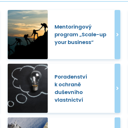
Mentoringový
program „Scale-up
your business“
Poradenství
k ochraně
duševního
vlastnictví