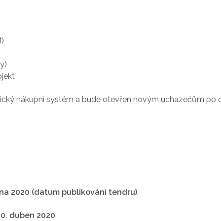
M)
y)
ojekt
cký nákupní systém a bude otevřen novým uchazečům po cel
bna 2020 (datum publikování tendru)
.
30. duben 2020
.