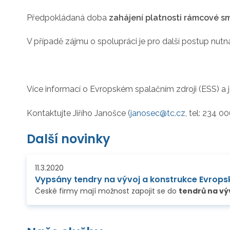
Předpokládaná doba
zahájení platnosti rámcové sm
V případě zájmu o spolupráci je pro další postup nut
Více informací o Evropském spalačním zdroji (ESS) a j
Kontaktujte Jiřího Janošce (
janosec@tc.cz
, tel: 234 
Další novinky
11.3.2020
České firmy mají možnost zapojit se do
tendrů na vývoj a konstrukce Evropské