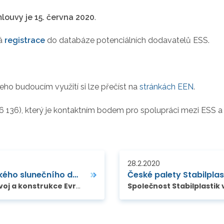
louvy je 15. června 2020
.
ná
registrace
do databáze potenciálních dodavatelů ESS.
eho budoucím využití si lze přečíst na
stránkách EEN
.
006 136), který je kontaktním bodem pro spolupráci mezi ESS
28.2.2020
Vypsány tendry na vývoj a konstrukce Evropského slunečního dalekohledu
ho slunečního dalekohledu (European Solar Telescope - EST)