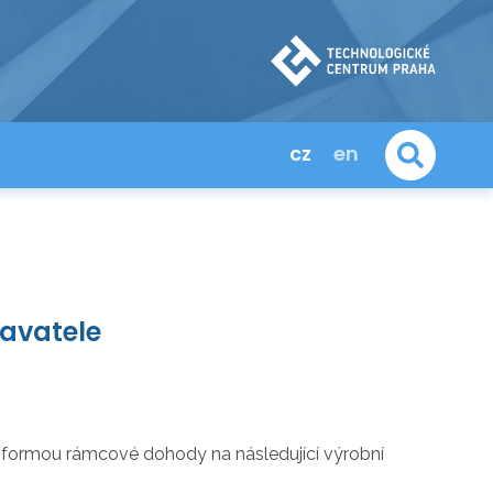
cz
en
davatele
formou rámcové dohody na následující výrobní