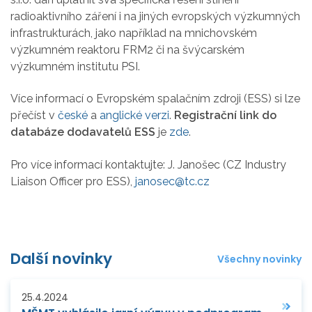
radioaktivního záření i na jiných evropských výzkumných
infrastrukturách, jako například na mnichovském
výzkumném reaktoru FRM2 či na švýcarském
výzkumném institutu PSI.
Více informací o Evropském spalačním zdroji (ESS) si lze
přečíst v
české
a
anglické verzi
.
Registrační link do
databáze dodavatelů ESS
je
zde
.
Pro více informací kontaktujte: J. Janošec (CZ Industry
Liaison Officer pro ESS),
janosec@tc.cz
Další novinky
Všechny novinky
25.4.2024