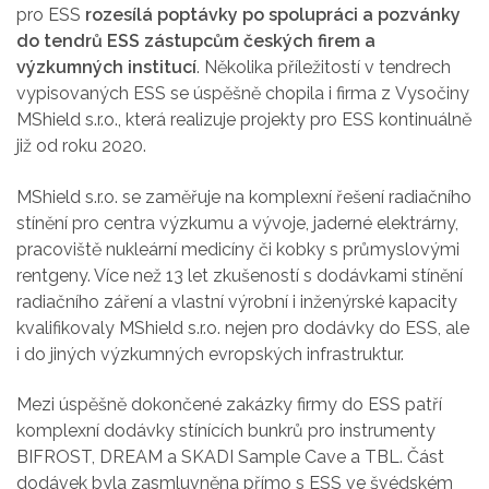
pro ESS
rozesílá poptávky po spolupráci a pozvánky
do tendrů ESS zástupcům českých firem a
výzkumných institucí
. Několika příležitostí v tendrech
vypisovaných ESS se úspěšně chopila i firma z Vysočiny
MShield s.r.o., která realizuje projekty pro ESS kontinuálně
již od roku 2020.
MShield s.r.o. se zaměřuje na komplexní řešení radiačního
stínění pro centra výzkumu a vývoje, jaderné elektrárny,
pracoviště nukleární medicíny či kobky s průmyslovými
rentgeny. Více než 13 let zkušeností s dodávkami stínění
radiačního záření a vlastní výrobní i inženýrské kapacity
kvalifikovaly MShield s.r.o. nejen pro dodávky do ESS, ale
i do jiných výzkumných evropských infrastruktur.
Mezi úspěšně dokončené zakázky firmy do ESS patří
komplexní dodávky stínících bunkrů pro instrumenty
BIFROST, DREAM a SKADI Sample Cave a TBL. Část
dodávek byla zasmluvněna přímo s ESS ve švédském