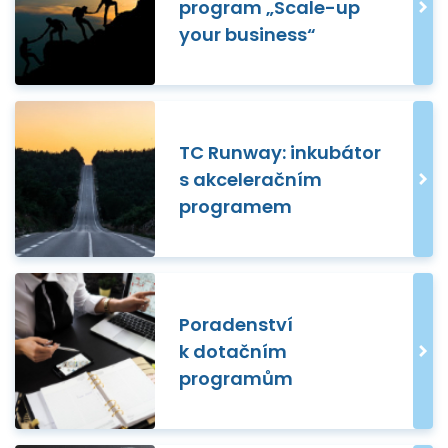
program „Scale-up
your business“
TC Runway: inkubátor
s akceleračním
programem
Poradenství
k dotačním
programům