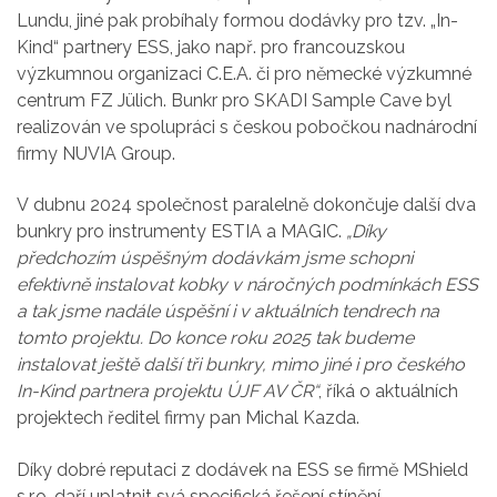
Lundu, jiné pak probíhaly formou dodávky pro tzv. „In-
Kind“ partnery ESS, jako např. pro francouzskou
výzkumnou organizaci C.E.A. či pro německé výzkumné
centrum FZ Jülich. Bunkr pro SKADI Sample Cave byl
realizován ve spolupráci s českou pobočkou nadnárodní
firmy NUVIA Group.
V dubnu 2024 společnost paralelně dokončuje další dva
bunkry pro instrumenty ESTIA a MAGIC.
„Díky
předchozím úspěšným dodávkám jsme schopni
efektivně instalovat kobky v náročných podmínkách ESS
a tak jsme nadále úspěšní i v aktuálních tendrech na
tomto projektu. Do konce roku 2025 tak budeme
instalovat ještě další tři bunkry, mimo jiné i pro českého
In-Kind partnera projektu ÚJF AV ČR“
, říká o aktuálních
projektech ředitel firmy pan Michal Kazda.
Díky dobré reputaci z dodávek na ESS se firmě MShield
s.r.o. daří uplatnit svá specifická řešení stínění