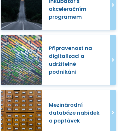
inkubátor s
akceleračním
programem
Připravenost na
digitalizaci a
udržitelné
podnikání
Mezinárodní
databáze nabídek
a poptávek