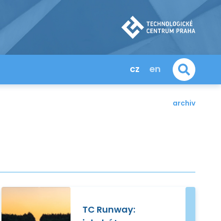
cz
en
archiv
TC Runway: