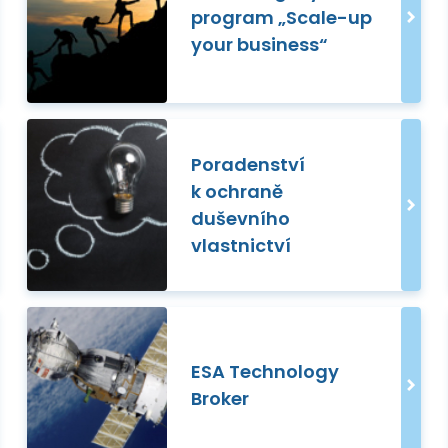
program „Scale-up
your business“
Poradenství
k ochraně
duševního
vlastnictví
ESA Technology
Broker