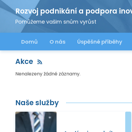
Rozvoj podnikání a podpora ino
Pomůžeme vašim snům vyrůst
Domů
O nás
Úspěšné příběhy
Akce
Nenalezeny žádné záznamy.
Naše služby