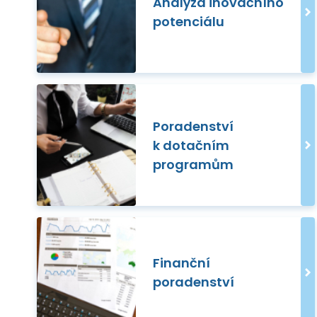
Analýza inovačního
potenciálu
Poradenství
k dotačním
programům
Finanční
poradenství