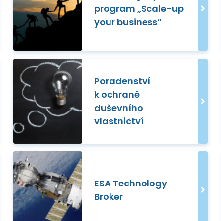
program „Scale-up
your business“
Poradenství
k ochraně
duševního
vlastnictví
ESA Technology
Broker