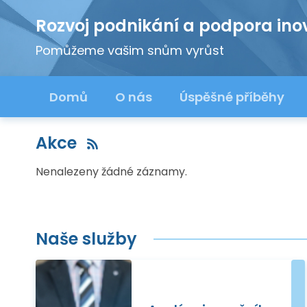
Rozvoj podnikání a podpora ino
Pomůžeme vašim snům vyrůst
Domů
O nás
Úspěšné příběhy
Akce
Nenalezeny žádné záznamy.
Naše služby