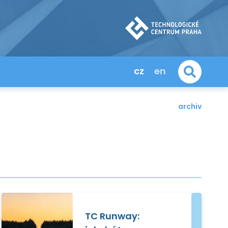
cz
en
archiv
TC Runway: