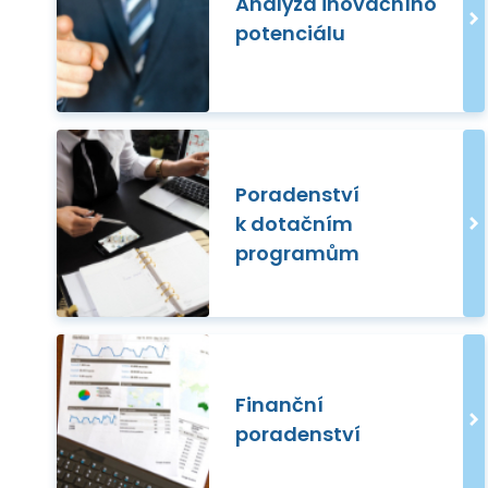
Analýza inovačního
potenciálu
Poradenství
k dotačním
programům
Finanční
poradenství