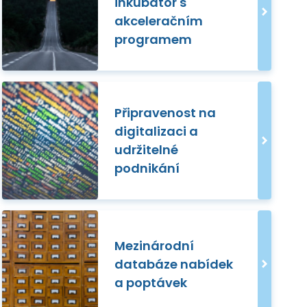
inkubátor s
akceleračním
programem
Připravenost na
digitalizaci a
udržitelné
podnikání
Mezinárodní
databáze nabídek
a poptávek