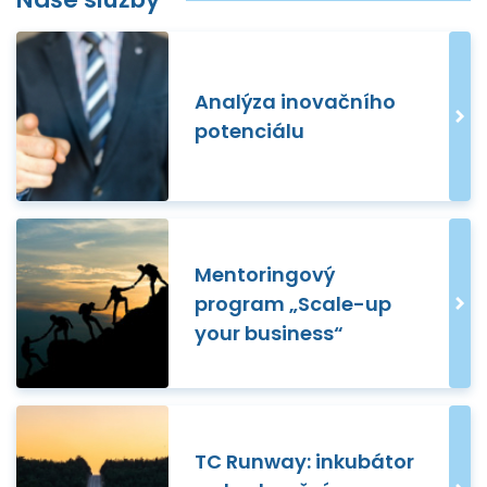
Analýza inovačního
potenciálu
Mentoringový
program „Scale-up
your business“
TC Runway: inkubátor