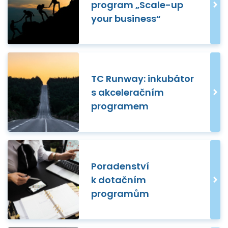
program „Scale-up
your business“
TC Runway: inkubátor
s akceleračním
programem
Poradenství
k dotačním
programům