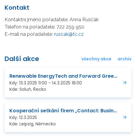
Kontakt
Kontaktní jméno pořadatele:
Anna Ruščák
Telefon na pořadatele:
722 259 950
E-mail na pořadatele:
ruscak@tc.cz
Další akce
všechny akce
archiv
Renewable EnergyTech and Forward Green B2B
Kdy:
13.3.2025
11:00
-
14.3.2025
18:00
Kde:
Soluň, Řecko
Kooperační setkání firem „Contact: Business Meetings“ v rámci veletrhů Zuliefermesse / Intec
Kdy:
12.3.2025
Kde:
Leipzig, Německo