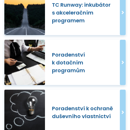
TC Runway: inkubátor
s akceleračním
programem
Poradenství
k dotačním
programům
Poradenství k ochraně
duševního vlastnictví