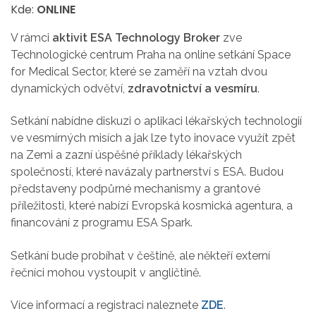
Kde:
ONLINE
V rámci
aktivit ESA Technology Broker
zve
Technologické centrum Praha na online setkání Space
for Medical Sector, které se zaměří na vztah dvou
dynamických odvětví,
zdravotnictví a vesmíru
.
Setkání nabídne diskuzi o aplikaci lékařských technologií
ve vesmírných misích a jak lze tyto inovace využít zpět
na Zemi a zazní úspěšné příklady lékařských
společností, které navázaly partnerství s ESA. Budou
představeny podpůrné mechanismy a grantové
příležitosti, které nabízí Evropská kosmická agentura, a
financování z programu ESA Spark.
Setkání bude probíhat v češtině, ale někteří externí
řečníci mohou vystoupit v angličtině.
Více informací a registraci naleznete
ZDE
.