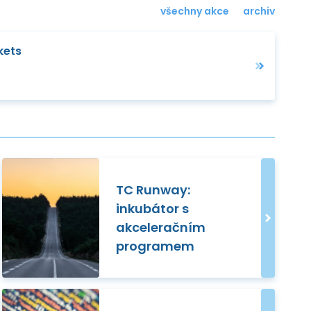
všechny akce
archiv
kets
TC Runway:
inkubátor s
akceleračním
programem