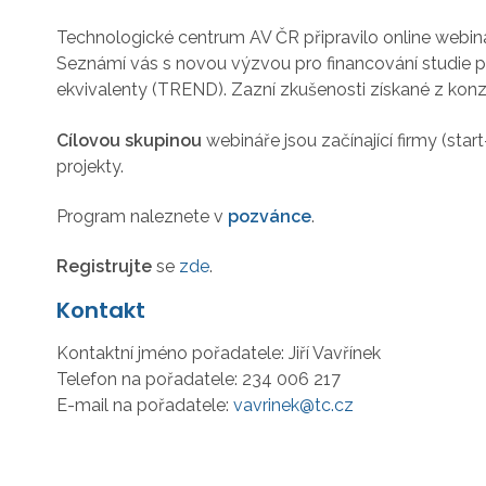
Technologické centrum AV ČR připravilo online webin
Seznámí vás s novou výzvou pro financování studie p
ekvivalenty (TREND). Zazní zkušenosti získané z konzu
Cílovou skupinou
webináře jsou začínající firmy (star
projekty.
Program naleznete v
pozvánce
.
Registrujte
se
zde
.
Kontakt
Kontaktní jméno pořadatele:
Jiří Vavřínek
Telefon na pořadatele:
234 006 217
E-mail na pořadatele:
vavrinek@tc.cz