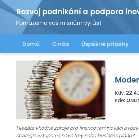
Rozvoj podnikání a podpora ino
Pomůžeme vašim snům vyrůst
Domů
O nás
Úspěšné příběhy
Modern
Kdy:
22.4.
Kde:
ONLI
Hledáte vhodné zdroje pro financování inovací a rozvo
strategie vstupu na nové trhy nebo business plánu?