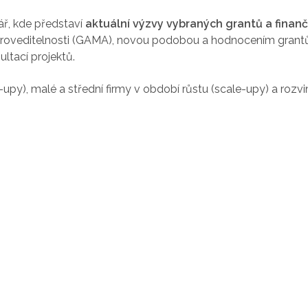
ář, kde představí
aktuální výzvy vybraných grantů a finanč
roveditelnosti (GAMA), novou podobou a hodnocením grantů 
ltací projektů.
t-upy), malé a střední firmy v období růstu (scale-upy) a roz