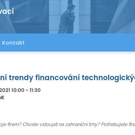
vací
Kontakt
í trendy financování technologický
2021
10:00
-
11:30
NE
je firem? Chcete vstoupit na zahraniční trhy? Potřebujete fin