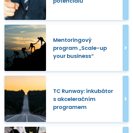
potenciálu
Mentoringový
program „Scale-up
your business“
TC Runway: inkubátor
s akceleračním
programem