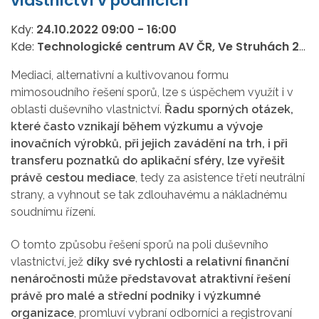
vlastnictví v podnicích
Kdy:
24.10.2022
09:00
-
16:00
Kde:
Technologické centrum AV ČR, Ve Struhách 27, Praha 6
Mediaci, alternativní a kultivovanou formu
mimosoudního řešení sporů, lze s úspěchem využít i v
oblasti duševního vlastnictví.
Řadu sporných otázek,
které často vznikají během výzkumu a vývoje
inovačních výrobků, při jejich zavádění na trh, i při
transferu poznatků do aplikační sféry, lze vyřešit
právě cestou mediace
, tedy za asistence třetí neutrální
strany, a vyhnout se tak zdlouhavému a nákladnému
soudnímu řízení.
O tomto způsobu řešení sporů na poli duševního
vlastnictví, jež
díky své rychlosti a relativní finanční
nenáročnosti může představovat atraktivní řešení
právě pro malé a střední podniky i výzkumné
organizace
, promluví vybraní odborníci a registrovaní