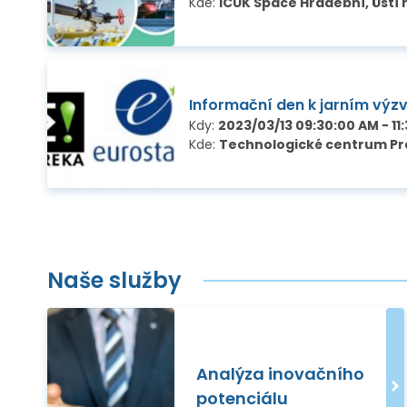
Kde:
ICUK Space Hradební, Ústí
Informační den k jarním výz
Kdy:
2023/03/13 09:30:00 AM - 11
Kde:
Technologické centrum Pra
Naše služby
Analýza inovačního
potenciálu