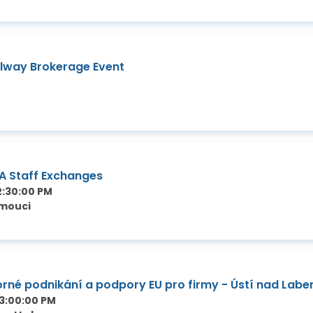
ailway Brokerage Event
A Staff Exchanges
2:30:00 PM
omouci
orné podnikání a podpory EU pro firmy - Ústí nad Lab
3:00:00 PM