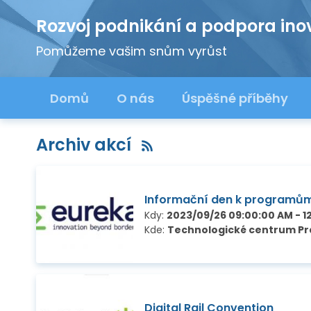
Rozvoj podnikání a podpora ino
Pomůžeme vašim snům vyrůst
Domů
O nás
Úspěšné příběhy
Archiv akcí
Informační den k programů
Kdy:
2023/09/26 09:00:00 AM - 1
Kde:
Technologické centrum Pra
Digital Rail Convention