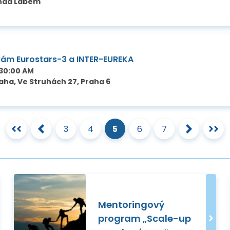
 nad Labem
vám Eurostars-3 a INTER-EUREKA
:30:00 AM
ha, Ve Struhách 27, Praha 6
3
4
5
6
7
Mentoringový
program „Scale-up