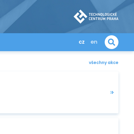
cz
en
všechny akce