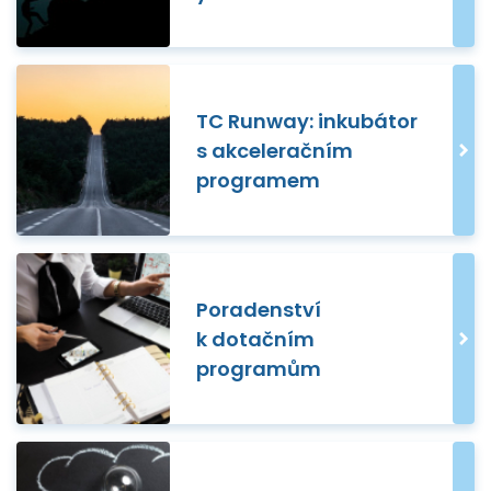
TC Runway: inkubátor
s akceleračním
programem
Poradenství
k dotačním
programům