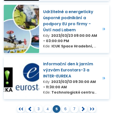
Udržitelné a energeticky
úsporné podnikání a
podpory EU pro firmy -
Ústí nad Labem
Kdy:
2023/03/23 09:00:00 AM
- 03:00:00 PM
Kde:
ICUK Space Hradební, Ústí nad Labem
Informační den k jarním
výzvám Eurostars-3 a
INTER-EUREKA
Kdy:
2023/03/13 09:30:00 AM
- 11:30:00 AM
Kde:
Technologické centrum Praha, Ve Struhách 27, Praha 6
3
4
5
6
7