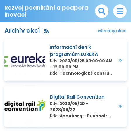
Rozvoj podnikání a podpora
inovací
Archiv akcí
všechny akce
Informační den k
programům EUREKA
Kdy:
2023/09/26 09:00:00 AM
- 12:00:00 PM
Kde:
Technologické centrum Praha, Ve Struhách 27, Praha 6
Digital Rail Convention
Kdy:
2023/09/20 -
2023/09/22
Kde:
Annaberg – Buchholz, Německo