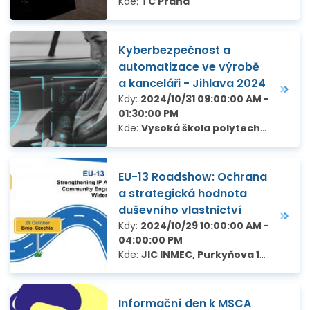
Kde:
TC Praha
Kyberbezpečnost a
automatizace ve výrobě
a kanceláři - Jihlava 2024
Kdy:
2024/10/31 09:00:00 AM -
01:30:00 PM
Kde:
Vysoká škola polytechnická Jihlava (VŠPJ), Tolstého 16 586 01 Jihlava 1
EU-13 Roadshow: Ochrana
a strategická hodnota
duševního vlastnictví
Kdy:
2024/10/29 10:00:00 AM -
04:00:00 PM
Kde:
JIC INMEC, Purkyňova 127, Brno
Informační den k MSCA