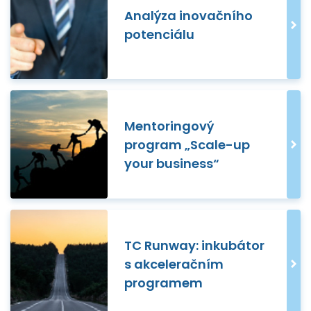
Analýza inovačního
potenciálu
Mentoringový
program „Scale-up
your business“
TC Runway: inkubátor
s akceleračním
programem