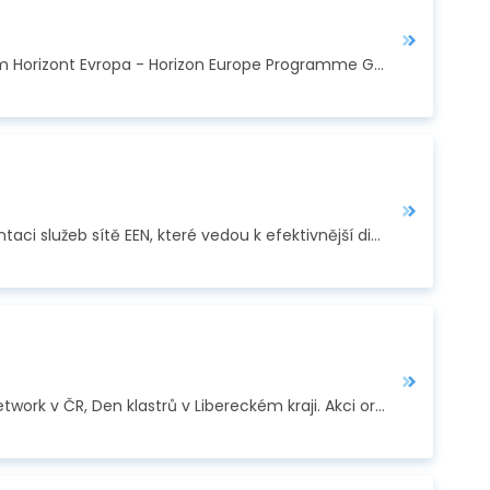
Dne 17. 6. 2021 byl na Funding & tender opportunities portal (FTOP) zveřejněn průvodce programem Horizont Evropa - Horizon Europe Programme Guide. Průvodce má…
Technologické centrum AV ČR, koordinátor české Enterprise Europe Network, bylo pozváno k prezentaci služeb sítě EEN, které vedou k efektivnější digitalizaci…
Dne 22. června proběhl za účasti Technologického centra AV ČR, koordinátora Enterprise Europe Network v ČR, Den klastrů v Libereckém kraji. Akci organizovala…