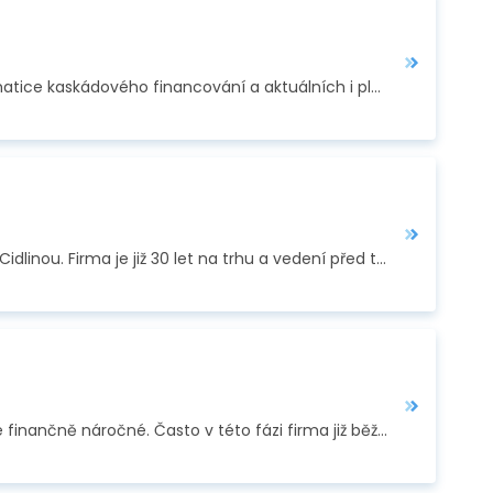
Projekt BOWI (Boosting Widening Digital Innovation Hubs) připravil na 25. června 2021 webinář k tematice kaskádového financování a aktuálních i plánovaných…
TEROM s.r.o. je malá rodinná strojírenská společnost se specializací na kovovýrobu z Chlumce nad Cidlinou. Firma je již 30 let na trhu a vedení před třemi lety…
Zavádění nových technologií a služeb na trh, zejména pokud se jedná o nová inovátorská řešení, je finančně náročné. Často v této fázi firma již běží naplno…