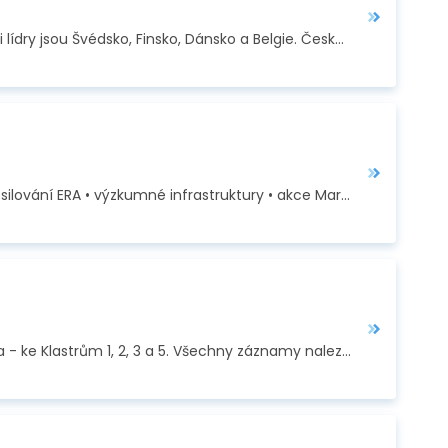
Evropská komise zveřejnila žebříček států a regionů EU dle jejich výkonnosti v inovacích. Inovačními lídry jsou Švédsko, Finsko, Dánsko a Belgie. Česká…
Informační dny k programu Horizont Evropa pokryly 10 témat: • Klastry 1 - 6 • rozšiřování účasti a posilování ERA • výzkumné infrastruktury • akce Marie…
Na začátku července uspořádalo Technologické centrum AV ČR informační dny k Horizontu Evropa - ke Klastrům 1, 2, 3 a 5. Všechny záznamy naleznete ZDE.