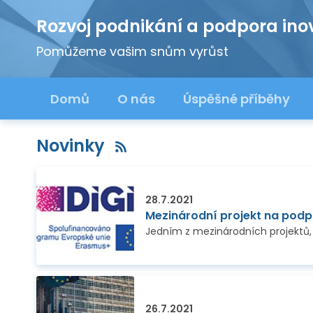
Rozvoj podnikání a podpora ino
Pomůžeme vašim snům vyrůst
Domů
O nás
Úspěšné příběhy
Novinky
28.7.2021
Mezinárodní projekt na podpor
26.7.2021