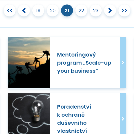
19
20
21
22
23
Mentoringový
program „Scale-up
your business“
Poradenství
k ochraně
duševního
vlastnictví