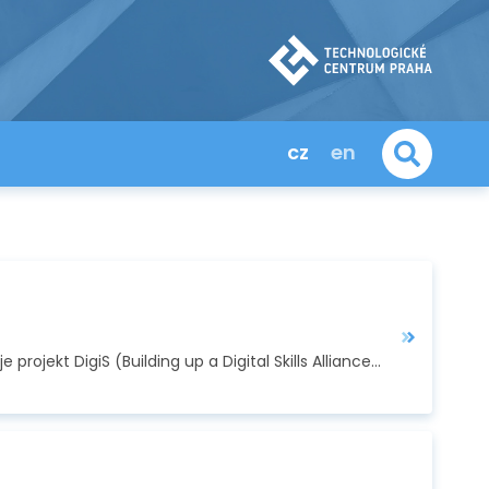
cz
en
Jedním z mezinárodních projektů, do něhož se Technologické centrum AV ČR v roce 2021 zapojilo, je projekt DigiS (Building up a Digital Skills Alliance for the…