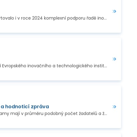
Technologické centrum Praha (TC Praha), koordinátor Enterprise Europe Network (EEN) v ČR, poskytovalo i v roce 2024 komplexní podporu řadě inovativních českých…
Tříměsíční online program „Venture Building 2025“, který realizuje Znalostní a inovační společenství Evropského inovačního a technologického institutu pro…
 a hodnoticí zpráva
Zpráva porovnává účast zemí v programech Horizont Evropa a Horizont 2020. Zjišťuje, že oba programy mají v průměru podobný počet žadatelů a že kvalita návrhů se…