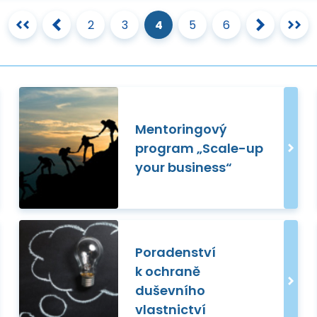
2
3
4
5
6
Mentoringový
program „Scale-up
your business“
Poradenství
k ochraně
duševního
vlastnictví