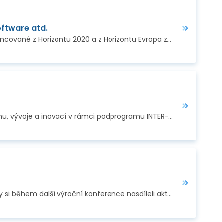
oftware atd.
Evropská iniciativa Internet nové generace (Next Generation Internet, NGI) propojující projekty financované z Horizontu 2020 a z Horizontu Evropa zve akademiky…
V listopadu vyhlásilo MŠMT výzvu k předkládání návrhů mezinárodních projektů na podporu výzkumu, vývoje a inovací v rámci podprogramu INTER-EUREKA. Výzva je…
Ve dnech 6. – 8. listopadu se v Budapešti sešlo na 800 zástupců sítě Enterprise Europe Network, aby si během další výroční konference nasdíleli aktuality za…