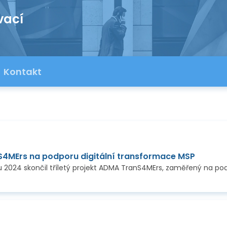
vací
Kontakt
S4MErs na podporu digitální transformace MSP