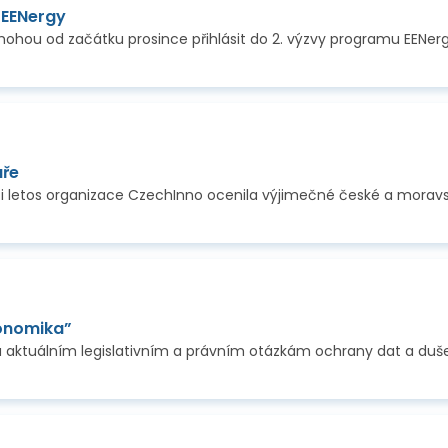
 EENergy
áře
konomika”