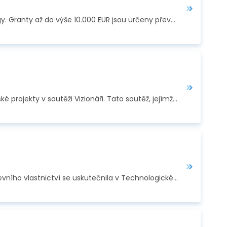
Zájemci o energetické granty se mohou od začátku prosince přihlásit do 2. výzvy programu EENergy. Granty až do výše 10.000 EUR jsou určeny převážně na na…
Stejně jako v předešlých 13 letech, i letos organizace CzechInno ocenila výjimečné české a moravské projekty v soutěži Vizionáři. Tato soutěž, jejímž partnerem…
Jednodenní konference věnovaná aktuálním legislativním a právním otázkám ochrany dat a duševního vlastnictví se uskutečnila v Technologickém centru Praha dne…