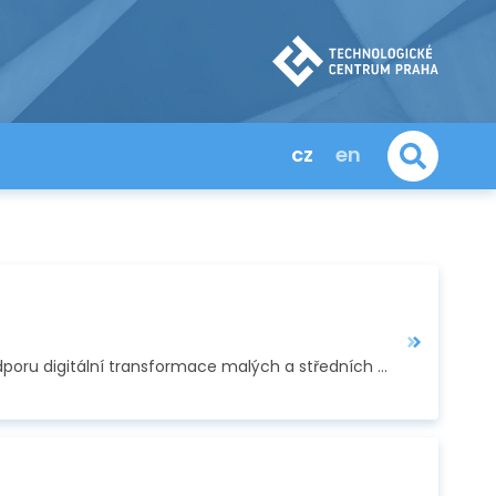
cz
en
Závěrečnou konferencí v listopadu 2024 skončil tříletý projekt ADMA TranS4MErs, zaměřený na podporu digitální transformace malých a středních firem, do kterého…