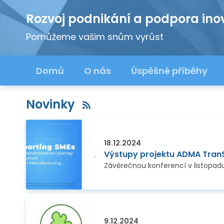
Rozvoj podnikání a podpora ino
Pomůžeme vašim snům vyrůst
Domů
O nás
Úspěšné příběhy
Novinky
18.12.2024
Výstupy projektu ADMA Tran
9.12.2024