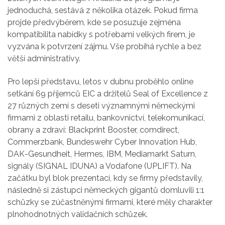
jednoduchá, sestává z několika otázek. Pokud firma
projde předvýběrem, kde se posuzuje zejména
kompatibilita nabídky s potřebami velkých firem, je
vyzvána k potvrzení zájmu. Vše probíhá rychle a bez
větší administrativy.
Pro lepší představu, letos v dubnu proběhlo online
setkání 69 příjemců EIC a držitelů Seal of Excellence z
27 různých zemí s deseti významnými německými
firmami z oblasti retailu, bankovnictví, telekomunikací,
obrany a zdraví: Blackprint Booster, comdirect,
Commerzbank, Bundeswehr Cyber Innovation Hub,
DAK-Gesundheit, Hermes, IBM, Mediamarkt Saturn,
signály (SIGNAL IDUNA) a Vodafone (UPLIFT). Na
začátku byl blok prezentací, kdy se firmy představily,
následně si zástupci německých gigantů domluvili 1:1
schůzky se zúčastněnými firmami, které měly charakter
plnohodnotných validačních schůzek.