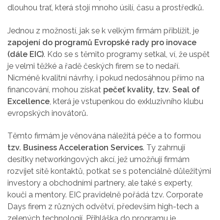
dlouhou trať, která stojí mnoho úsilí, času a prostředků.
Jednou z možností, jak se k velkým firmám přiblížit, je
zapojení do programů Evropské rady pro inovace
(dále EIC)
. Kdo se s těmito programy setkal, ví, že uspět
je velmi těžké a řadě českých firem se to nedaří.
Nicméně kvalitní návrhy, i pokud nedosáhnou přímo na
financování, mohou získat
pečeť kvality, tzv. Seal of
Excellence
, která je vstupenkou do exkluzivního klubu
evropských inovátorů.
Těmto firmám je věnována náležitá péče a to formou
tzv. Business Acceleration Services
. Ty zahrnují
desítky networkingových akcí, jež umožňují firmám
rozvíjet sítě kontaktů, potkat se s potenciálně důležitými
investory a obchodními partnery, ale také s experty,
kouči a mentory. EIC pravidelně pořádá tzv. Corporate
Days firem z různých odvětví, především high-tech a
zelených technologií. Přihláška do programu je