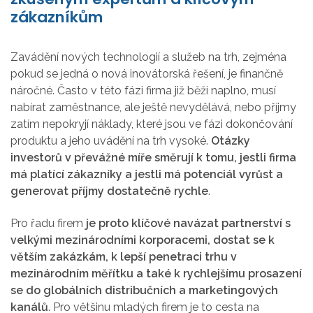
zákazníkům
Zavádění nových technologií a služeb na trh, zejména
pokud se jedná o nová inovátorská řešení, je finančně
náročné. Často v této fázi firma již běží naplno, musí
nabírat zaměstnance, ale ještě nevydělává, nebo příjmy
zatím nepokryjí náklady, které jsou ve fázi dokončování
produktu a jeho uvádění na trh vysoké.
Otázky
investorů v převážné míře směrují k tomu, jestli firma
má platící zákazníky a jestli má potenciál vyrůst a
generovat příjmy dostatečně rychle
.
Pro řadu firem
je proto klíčové navázat partnerství s
velkými mezinárodními korporacemi, dostat se k
větším zakázkám, k lepší penetraci trhu v
mezinárodním měřítku a také k rychlejšímu prosazení
se do globálních distribučních a marketingových
kanálů
. Pro většinu mladých firem je to cesta na