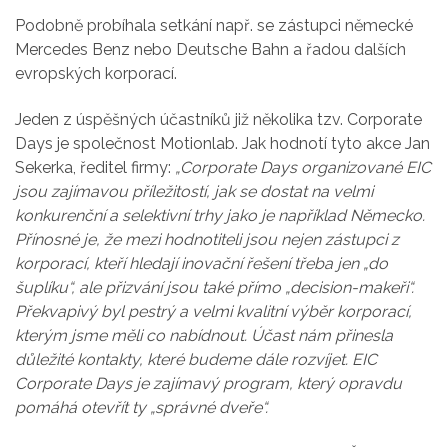
Podobně probíhala setkání např. se zástupci německé
Mercedes Benz nebo Deutsche Bahn a řadou dalších
evropských korporací.
Jeden z úspěšných účastníků již několika tzv. Corporate
Days je společnost Motionlab. Jak hodnotí tyto akce Jan
Sekerka, ředitel firmy:
„Corporate Days organizované EIC
jsou zajímavou příležitostí, jak se dostat na velmi
konkurenční a selektivní trhy jako je například Německo.
Přínosné je, že mezi hodnotiteli jsou nejen zástupci z
korporací, kteří hledají inovační řešení třeba jen „do
šuplíku“, ale přizvání jsou také přímo „decision-makeři“.
Překvapivý byl pestrý a velmi kvalitní výběr korporací,
kterým jsme měli co nabídnout. Účast nám přinesla
důležité kontakty, které budeme dále rozvíjet. EIC
Corporate Days je zajímavý program, který opravdu
pomáhá otevřít ty „správné dveře“.