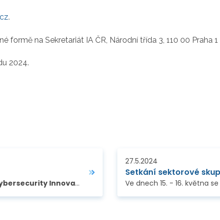
.cz
.
é formě na Sekretariát IA ČR, Národní třída 3, 110 00 Praha 
du 2024.
27.5.2024
Setkání sektorové skup
ersecurity Innovation Hub
, zve na letní akademii Cybersecu
Ve dnech 15. - 16. května s