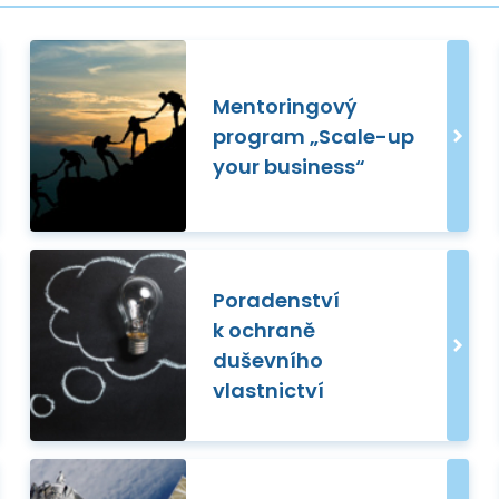
Mentoringový
program „Scale-up
your business“
Poradenství
k ochraně
duševního
vlastnictví