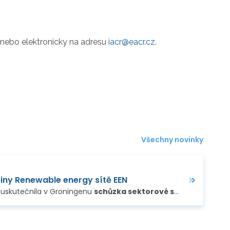
1 nebo elektronicky na adresu
iacr@eacr.cz
.
Všechny novinky
iny Renewable energy sítě EEN
rity Twister, která
e uskutečnila v Groningenu
podpoří znalosti a dovednosti
schůzka sektorové skupiny Renewable energy
…