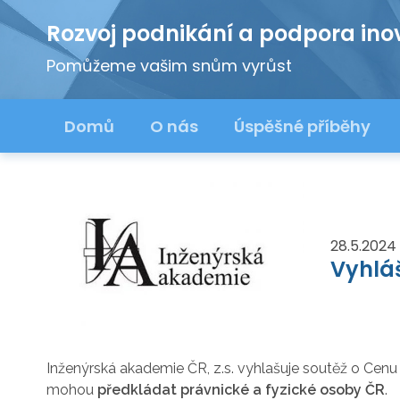
Rozvoj podnikání a podpora ino
Pomůžeme vašim snům vyrůst
Domů
O nás
Úspěšné příběhy
28.5.2024
Vyhlá
Inženýrská akademie ČR, z.s. vyhlašuje soutěž o Cen
mohou
předkládat právnické a fyzické osoby ČR
.