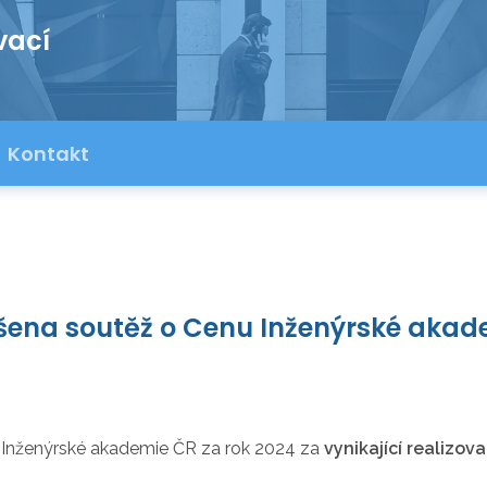
vací
Kontakt
šena soutěž o Cenu Inženýrské akade
u Inženýrské akademie ČR za rok 2024 za
vynikající realizov