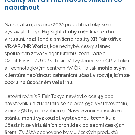
nabídnout
Na začátku července 2022 proběhl na tokijském
výstavišti Tokyo Big Sight
druhý ročník veletrhu
virtuální, rozšířené a smíšené reality XR Fair (dříve
VR/AR/MR World)
, kde nechyběl český stánek
spoluorganizovaný agenturami CzechTrade a
CzechInvest, ZÚ ČR v Tokiu, Velvyslanectvím ČR v Tokiu
a Technologickým centrem AV ČR. To tak
mohlo svým
klientům nabídnout zahraniční účast v rozvíjejícím se
oboru na úspěšném veletrhu
.
Letošní roční XR Fair Tokyo navštívilo cca 45 000
návštěvníků a zúčastnilo se ho přes 950 vystavovatelů,
z nichž 56 bylo ze zahraničí.
Návštěvnicí na českém
stánku mohli vyzkoušet vystavenou techniku a
účastnit se virtuálních prohlídek od sedmi českých
firem.
Zvláště oceňované byly u českých produktů