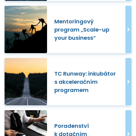
Mentoringový
program „Scale-up
your business“
TC Runway: inkubátor
s akceleračním
programem
Poradenství
k dotačním