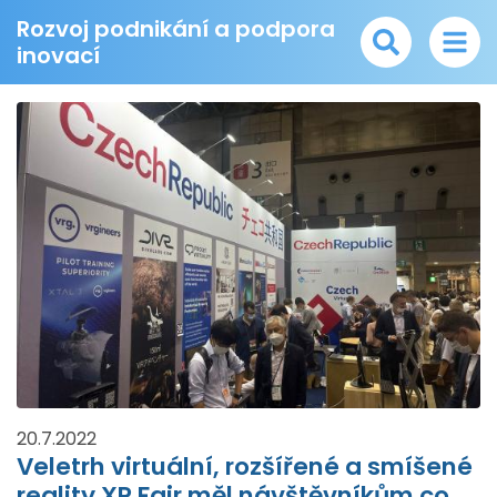
Rozvoj podnikání a podpora
inovací
20.7.2022
Veletrh virtuální, rozšířené a smíšené
reality XR Fair měl návštěvníkům co