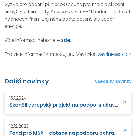
výzva pro podání přihlášek (pouze pro malé a střední
firmy). Sustainability Advisors v síti EEN budou zajišťovat
hodnocení firem zejména podle potenciálu úspor
energie.
Více informací naleznete
zde
.
Pro více informací kontaktujte J. Vavřínka,
vavrinek@tc.cz
Další novinky
Všechny novinky
15.1.2024
Skončil evropský projekt na podporu účasti v projektech H2020 a Horizontu Evropa
12.12.2023
Fond pro MSP – dotace na podporu ochrany duševního vlastnictví v malých a středních firmách pro rok 2024