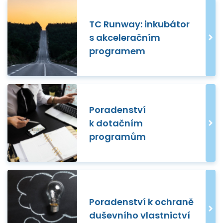
TC Runway: inkubátor
s akceleračním
programem
Poradenství
k dotačním
programům
Poradenství k ochraně
duševního vlastnictví