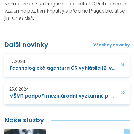
Věříme, že přesun Prague.bio do sídla TC Praha přinese
vzájemné pozitivní impulsy a přejeme Prague.bio, ať se
jim u nás daří.
Další novinky
Všechny novinky
1.7.2024
Technologická agentura ČR vyhlásila 12. veřejnou soutěž v podprogramu „Technologičtí lídři“ v Trendu
25.6.2024
MŠMT podpoří mezinárodní výzkumné projekty reagující na katastrofy
Naše služby