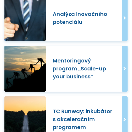
Analýza inovačního
potenciálu
Mentoringový
program „Scale-up
your business“
TC Runway: inkubátor
s akceleračním
programem