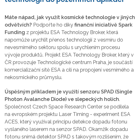
Máte nápad, jak využít kosmické technologie v jiných
odvětvích?
Podpořte ho díky
finanční iniciativě Spark
Funding
z projektu ESA Technology Broker, která
napomůže urychlit přenos technologií z vesmíru do
nevesmírného sektoru spolu s urychlením procesu
vývoje produktů. Projekt ESA Technology Broker, který v
ČR provozuje Technologické centrum Praha, je součástí
komercializační sítě ESA a cílí na propojení vesmírného a
nekosmického průmyslu.
Úspěšným příkladem je využití senzoru SPAD (Single
Photon Avalanche Diode) ve slepeckých holích
.
Společnost Czech Space Research Center se podílela
na evropském projektu Laser Timing - experiment ESA
ACES, který využíval principu detekce dopadu fotonu
vyslaného laserem na senzor SPAD. Okamžik dopadu
fotonu snímá detektor SPAD s takovým rozlišením, že