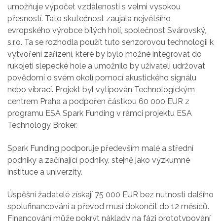
umožňuje výpočet vzdálenosti s velmi vysokou
přesností. Tato skutečnost zaujala největšího
evropského výrobce bílých holí, společnost Svárovský,
s.r.o. Ta se rozhodla použít tuto senzorovou technologii k
vytvoření zařízení, které by bylo možné integrovat do
rukojeti slepecké hole a umožnilo by uživateli udržovat
povědomí o svém okolí pomocí akustického signálu
nebo vibrací. Projekt byl vytipován Technologickým
centrem Praha a podpořen částkou 60 000 EUR z
programu ESA Spark Funding v rámci projektu ESA
Technology Broker.
Spark Funding podporuje především malé a střední
podniky a začínající podniky, stejně jako výzkumné
instituce a univerzity.
Úspěšní žadatelé získají 75 000 EUR bez nutnosti dalšího
spolufinancování a převod musí dokončit do 12 měsíců.
Financování může pokrýt náklady na fázi prototypování