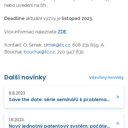
nebo uvedení na trh.
Deadline
aktuální výzvy je
listopad 2023
.
Více informací naleznete
ZDE
.
Kontakt: O. Šimek,
simek@tc.cz
, 608 231 659, A.
Bouchal,
bouchal@tc.cz
, 720 947 835
Další novinky
Všechny novinky
8.8.2023
Save the date: série seminářů k problematice digitální transformace MSP a jejího financování
1.8.2023
Nový jednotný patentový systém: počátek nové éry patentové ochrany a vymáhání v EU