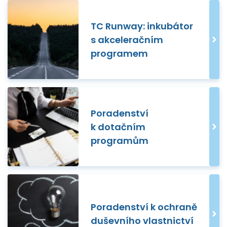
TC Runway: inkubátor
s akceleračním
programem
Poradenství
k dotačním
programům
Poradenství k ochraně
duševního vlastnictví