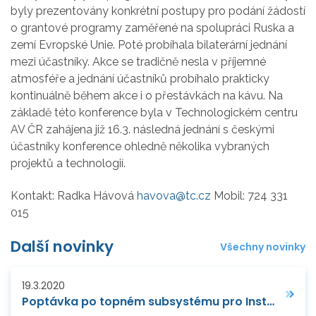
byly prezentovány konkrétní postupy pro podání žádostí
o grantové programy zaměřené na spolupráci Ruska a
zemí Evropské Unie. Poté probíhala bilaterární jednání
mezi účastníky. Akce se tradičně nesla v příjemné
atmosféře a jednání účastníků probíhalo prakticky
kontinuálně během akce i o přestávkách na kávu. Na
základě této konference byla v Technologickém centru
AV ČR zahájena již 16.3. následná jednání s českými
účastníky konference ohledně několika vybraných
projektů a technologií.
Kontakt: Radka Hávová
havova@tc.cz
Mobil: 724 331
015
Další novinky
Všechny novinky
19.3.2020
Poptávka po topném subsystému pro Institut Laue Langevin (ILL) v Grenoblu