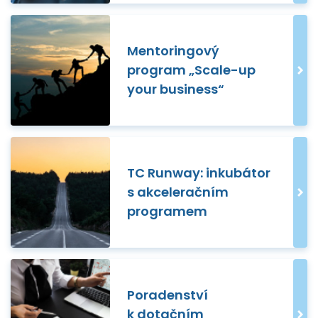
Mentoringový
program „Scale-up
your business“
TC Runway: inkubátor
s akceleračním
programem
Poradenství
k dotačním