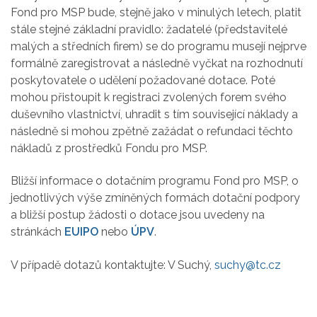
Fond pro MSP bude, stejně jako v minulých letech, platit
stále stejné základní pravidlo: žadatelé (představitelé
malých a středních firem) se do programu musejí nejprve
formálně zaregistrovat a následně vyčkat na rozhodnutí
poskytovatele o udělení požadované dotace. Poté
mohou přistoupit k registraci zvolených forem svého
duševního vlastnictví, uhradit s tím související náklady a
následně si mohou zpětně zažádat o refundaci těchto
nákladů z prostředků Fondu pro MSP.
Bližší informace o dotačním programu Fond pro MSP, o
jednotlivých výše zmíněných formách dotační podpory
a bližší postup žádosti o dotace jsou uvedeny na
stránkách
EUIPO
nebo
ÚPV
.
V případě dotazů kontaktujte: V Suchý,
suchy@tc.cz