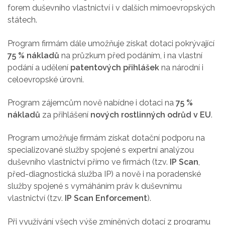
forem duševního vlastnictví i v dalších mimoevropských
státech.
Program firmám dále umožňuje získat dotaci pokrývající
75 % nákladů
na průzkum před podáním, i na vlastní
podání a udělení
patentových přihlášek
na národní i
celoevropské úrovni.
Program zájemcům nově nabídne i dotaci na
75 %
nákladů
za přihlášení
nových rostlinných odrůd v EU
.
Program umožňuje firmám získat dotační podporu na
specializované služby spojené s expertní analýzou
duševního vlastnictví přímo ve firmách (tzv.
IP Scan
,
před-diagnostická služba IP) a nově i na poradenské
služby spojené s vymáháním práv k duševnímu
vlastnictví (tzv.
IP Scan Enforcement
).
Při využívání všech výše zmíněných dotací z programu