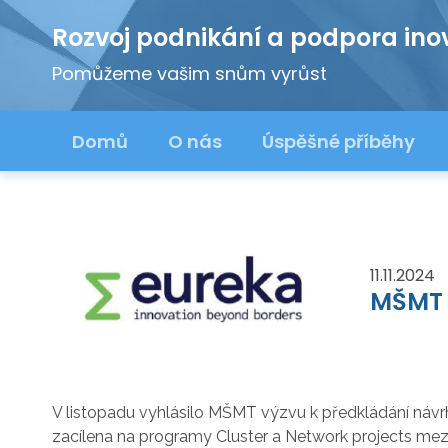
Rozvoj podnikání a podpora ino
Pomůžeme vašim snům vyrůst
Domů
O nás
Úspěšné příběhy
11.11.2024
MŠMT 
V listopadu vyhlásilo MŠMT výzvu k předkládání náv
zacílena na programy Cluster a Network projects mez