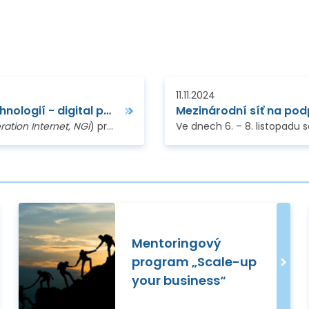
11.11.2024
Kaskádové granty v oblasti internetových technologií - digital payments, mobile software atd.
Mezinárodní síť na pod
ation Internet, NGI
) propojující projekty financované z Horizontu 2020 a z Horizontu Evropa zve akademiky…
Mentoringový
program „Scale-up
your business“