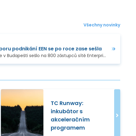
Všechny novinky
poru podnikání EEN se po roce zase sešla
Ve dnech 6. – 8. listopadu se v Budapešti sešlo na 800 zástupců sítě Enterprise Europe Network, aby si během další výroční konference nasdíleli aktuality za…
TC Runway:
inkubátor s
akceleračním
programem