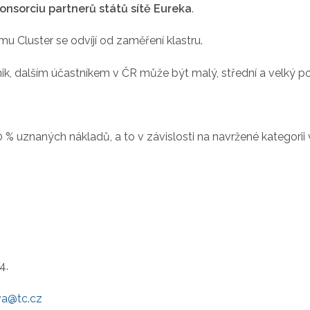
onsorciu partnerů států sítě Eureka
.
u Cluster se odvíjí od zaměření klastru.
dnik, dalším účastníkem v ČR může být malý, střední a velký
% uznaných nákladů, a to v závislosti na navržené kategori
4.
va@tc.cz