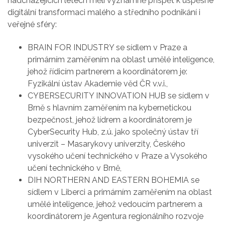
nadcházejících letech měli významně přispět k úspěšné
digitální transformaci malého a středního podnikání i
veřejné sféry:
BRAIN FOR INDUSTRY se sídlem v Praze a
primárním zaměřením na oblast umělé inteligence,
jehož řídicím partnerem a koordinátorem je:
Fyzikální ústav Akademie věd ČR v.v.i.,
CYBERSECURITY INNOVATION HUB se sídlem v
Brně s hlavním zaměřením na kybernetickou
bezpečnost, jehož lídrem a koordinátorem je
CyberSecurity Hub, z.ú. jako společný ústav tří
univerzit – Masarykovy univerzity, Českého
vysokého učení technického v Praze a Vysokého
učení technického v Brně,
DIH NORTHERN AND EASTERN BOHEMIA se
sídlem v Liberci a primárním zaměřením na oblast
umělé inteligence, jehož vedoucím partnerem a
koordinátorem je Agentura regionálního rozvoje