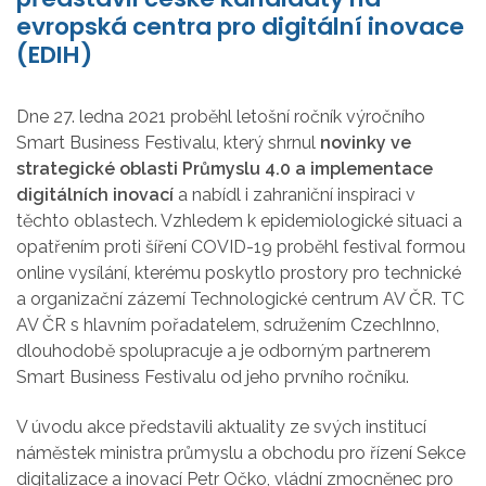
evropská centra pro digitální inovace
(EDIH)
Dne 27. ledna 2021 proběhl letošní ročník výročního
Smart Business Festivalu, který shrnul
novinky ve
strategické oblasti Průmyslu 4.0 a implementace
digitálních inovací
a nabídl i zahraniční inspiraci v
těchto oblastech. Vzhledem k epidemiologické situaci a
opatřením proti šíření COVID-19 proběhl festival formou
online vysílání, kterému poskytlo prostory pro technické
a organizační zázemí Technologické centrum AV ČR. TC
AV ČR s hlavním pořadatelem, sdružením CzechInno,
dlouhodobě spolupracuje a je odborným partnerem
Smart Business Festivalu od jeho prvního ročníku.
V úvodu akce představili aktuality ze svých institucí
náměstek ministra průmyslu a obchodu pro řízení Sekce
digitalizace a inovací Petr Očko, vládní zmocněnec pro