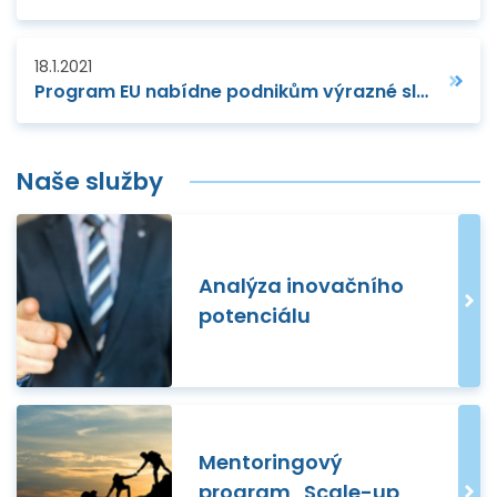
18.1.2021
Program EU nabídne podnikům výrazné slevy na služby spojené s ochranou jejich duševního vlastnictví
Naše služby
Analýza inovačního
potenciálu
Mentoringový
program „Scale-up