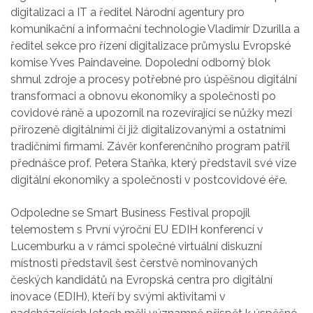
digitalizaci a IT a ředitel Národní agentury pro
komunikační a informační technologie Vladimír Dzurilla a
ředitel sekce pro řízení digitalizace průmyslu Evropské
komise Yves Paindaveine. Dopolední odborný blok
shrnul zdroje a procesy potřebné pro úspěšnou digitální
transformaci a obnovu ekonomiky a společnosti po
covidové ráně a upozornil na rozevírající se nůžky mezi
přirozeně digitálními či již digitalizovanými a ostatními
tradičními firmami. Závěr konferenčního program patřil
přednášce prof. Petera Staňka, který představil své vize
digitální ekonomiky a společnosti v postcovidové éře.
Odpoledne se Smart Business Festival propojil
telemostem s První výroční EU EDIH konferencí v
Lucemburku a v rámci společné virtuální diskuzní
místnosti představil šest čerstvě nominovaných
českých kandidátů na Evropská centra pro digitální
inovace (EDIH), kteří by svými aktivitami v