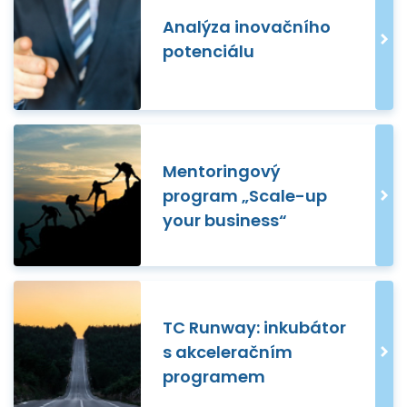
Analýza inovačního
potenciálu
Mentoringový
program „Scale-up
your business“
TC Runway: inkubátor
s akceleračním
programem