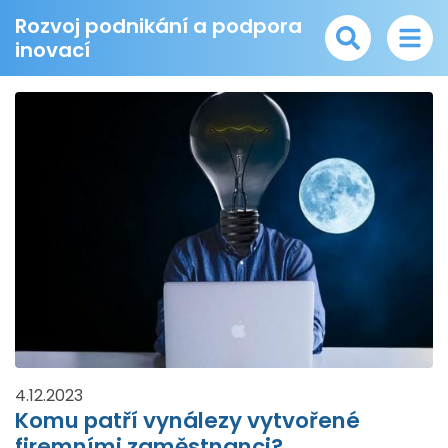
Rozvoj podnikání a podpora
inovací
4.12.2023
Komu patří vynálezy vytvořené
firemními zaměstnanci?