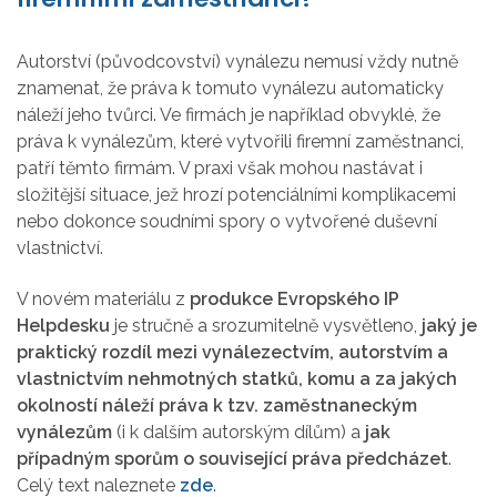
Autorství (původcovství) vynálezu nemusí vždy nutně
znamenat, že práva k tomuto vynálezu automaticky
náleží jeho tvůrci. Ve firmách je například obvyklé, že
práva k vynálezům, které vytvořili firemní zaměstnanci,
patří těmto firmám. V praxi však mohou nastávat i
složitější situace, jež hrozí potenciálními komplikacemi
nebo dokonce soudními spory o vytvořené duševní
vlastnictví.
V novém materiálu z
produkce Evropského IP
Helpdesku
je stručně a srozumitelně vysvětleno,
jaký je
praktický rozdíl mezi vynálezectvím, autorstvím a
vlastnictvím nehmotných statků, komu a za jakých
okolností náleží práva k tzv. zaměstnaneckým
vynálezům
(i k dalším autorským dílům) a
jak
případným sporům o související práva předcházet
.
Celý text naleznete
zde
.