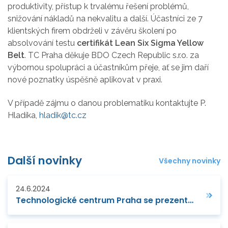
produktivity, přístup k trvalému řešení problémů,
snižování nákladů na nekvalitu a další. Účastníci ze 7
klientských firem obdrželi v závěru školení po
absolvování testu
certifikát Lean Six Sigma Yellow
Belt
. TC Praha děkuje BDO Czech Republic s.r.o. za
výbornou spolupráci a účastníkům přeje, ať se jim daří
nové poznatky úspěšně aplikovat v praxi.
V případě zájmu o danou problematiku kontaktujte P.
Hladíka,
hladik@tc.cz
Další novinky
Všechny novinky
24.6.2024
Technologické centrum Praha se prezentovalo na konferenci Cirkulární ekonomika v praxi IV