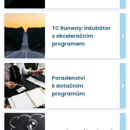
TC Runway: inkubátor
s akceleračním
programem
Poradenství
k dotačním
programům