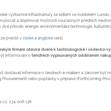
pské výzkumné infrastruktury se sídlem ve švédském Lundu, v
řevyšovat a doplňovat možnosti současných předních neutron
ivé přírodě, energie, environmentální technologie, kulturního
lze přečíst v
české
a
anglické
verzi.
českým firmám otevírá dveře k technologické
i vědecko-v
být informováni o
tendrech vypisovaných oddělením náku
t dostávat informace o tendrech e-mailem a zároveň být me
g Procurement) nebo poptávky v přípravě (Forthcoming Proc
c.cz
, 234 006 136