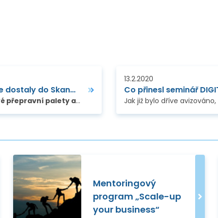
13.2.2020
České palety Stabilplastik ze 100% recyklátu se dostaly do Skandinávie
Co přinesl seminář DI
Společnost Stabilplastik vyrábí a prodává plastové přepravní palety a mobilní svodidla z recyklovaného směsného plastu, které jsou opět 100% recyklovatelné
Mentoringový
program „Scale-up
your business“