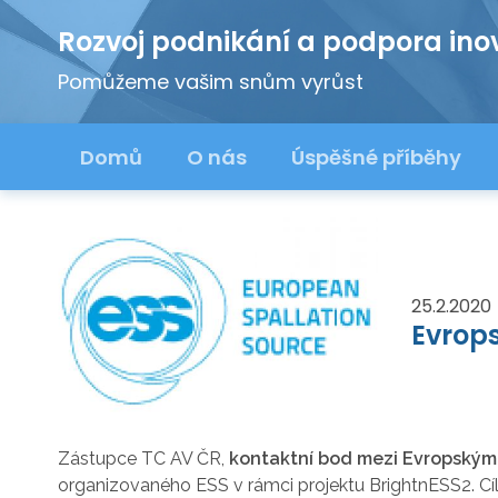
Rozvoj podnikání a podpora ino
Pomůžeme vašim snům vyrůst
Domů
O nás
Úspěšné příběhy
25.2.2020
Evrops
Zástupce TC AV ČR,
kontaktní bod mezi Evropským
organizovaného ESS v rámci projektu BrightnESS2. C