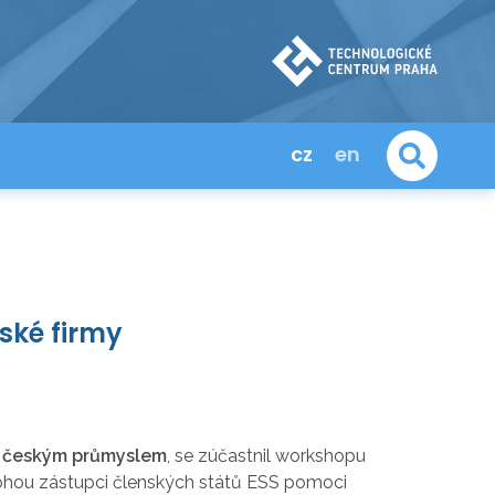
cz
en
eské firmy
a českým průmyslem
, se zúčastnil workshopu
mohou zástupci členských států ESS pomoci