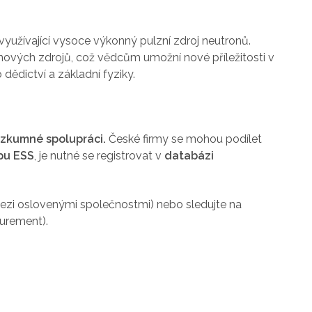
yužívající vysoce výkonný pulzní zdroj neutronů.
ových zdrojů, což vědcům umožní nové příležitosti v
 dědictví a základní fyziky.
ýzkumné spolupráci.
České firmy se mohou podílet
pu ESS
, je nutné se registrovat v
databázi
zi oslovenými společnostmi) nebo sledujte na
urement).