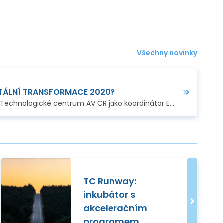
Všechny novinky
GITÁLNÍ TRANSFORMACE 2020?
Jak již bylo dříve avizováno, Technologické centrum AV ČR jako koordinátor Enterprise Europe Network, je jedním z odborných partnerů série akcí Digitální…
…
TC Runway:
inkubátor s
akceleračním
programem