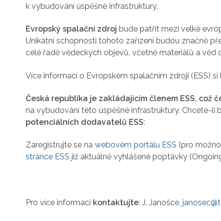
k vybudování úspěšné infrastruktury.
Evropský spalační zdroj
bude patřit mezi velké evro
Unikátní schopnosti tohoto zařízení budou značně p
celé řadě vědeckých objevů, včetně materiálů a věd o ž
Více informací o Evropském spalačním zdroji (ESS) si 
Česká republika je zakládajícím členem ESS, což 
na vybudování této úspěšné infrastruktury. Chcete-li 
potenciálních dodavatelů ESS
:
Zaregistrujte se na
webovém portálu ESS
(pro možnos
stránce ESS
již aktuálně vyhlášené poptávky (Ongoin
Pro více informací
kontaktujte
: J. Janošce,
janosec@t