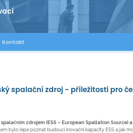
vací
Kontakt
ký spalační zdroj - příležitosti pro č
 spalačním zdrojem (ESS – European Spallation Source) 
ílem bylo lépe poznat budoucí inovační kapacity ESS a jak 