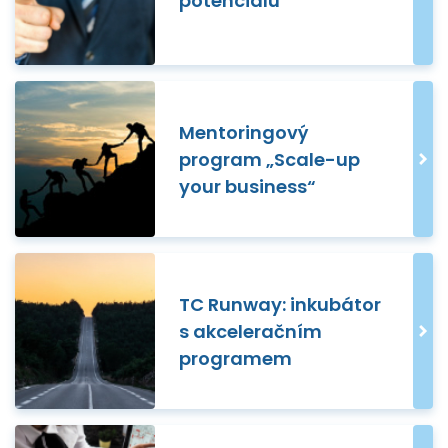
potenciálu
Mentoringový
program „Scale-up
your business“
TC Runway: inkubátor
s akceleračním
programem