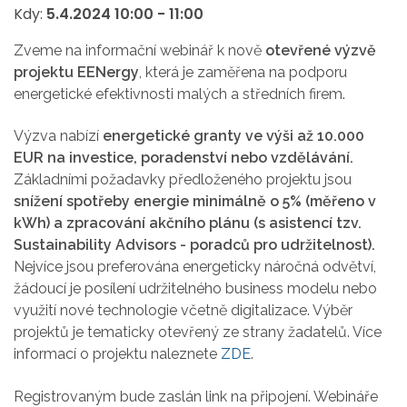
Kdy:
5.4.2024
10:00
-
11:00
Zveme na informační webinář k nově
otevřené výzvě
projektu EENergy
, která je zaměřena na podporu
energetické efektivnosti malých a středních firem.
Výzva nabízí
energetické granty ve výši až 10.000
EUR na investice, poradenství nebo vzdělávání.
Základními požadavky předloženého projektu jsou
snížení spotřeby energie minimálně o 5% (měřeno v
kWh) a zpracování akčního plánu (s asistencí tzv.
Sustainability Advisors - poradců pro udržitelnost).
Nejvíce jsou preferována energeticky náročná odvětví,
žádoucí je posílení udržitelného business modelu nebo
využití nové technologie včetně digitalizace. Výběr
projektů je tematicky otevřený ze strany žadatelů. Více
informací o projektu naleznete
ZDE
.
Registrovaným bude zaslán link na připojení. Webináře