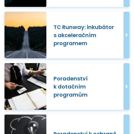
TC Runway: inkubátor
s akceleračním
programem
Poradenství
k dotačním
programům
Poradenství k ochraně