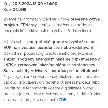
Kdy:
20.3.2024
13:00
-
14:00
Kde:
ONLINE
Zveme na informační webinář k nově
otevřené výzvě
projektu EENergy
, která je zaměřena na podporu
energetické efektivnosti malých a středních firem.
Výzva nabízí
energetické granty ve výši až 10.000
EUR na investice, poradenství nebo vzdělávání
.
Základními požadavky předloženého projektu jsou
snížení spotřeby energie minimálně o 5% (měřeno v
kWh) a zpracování akčního plánu (s asistencí tzv.
Sustainability Advisors - poradců pro udržitelnost)
.
Nejvíce jsou preferována energeticky náročná odvětví,
žádoucí je posílení udržitelného business modelu nebo
využití nové technologie včetně digitalizace. Výběr
projektů je tematicky otevřený ze strany žadatelů. Více
informací o projektu naleznete
ZDE
.