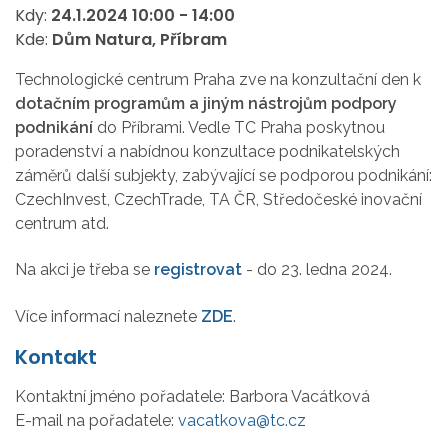
Kdy:
24.1.2024
10:00
-
14:00
Kde:
Dům Natura, Příbram
Technologické centrum Praha zve na konzultační den k
dotačním programům a jiným nástrojům podpory
podnikání
do Příbrami. Vedle TC Praha poskytnou
poradenství a nabídnou konzultace podnikatelských
záměrů další subjekty, zabývající se podporou podnikání:
CzechInvest, CzechTrade, TA ČR, Středočeské inovační
centrum atd.
Na akci je třeba se
registrovat
- do 23. ledna 2024.
Více informací naleznete
ZDE
.
Kontakt
Kontaktní jméno pořadatele:
Barbora Vacátková
E-mail na pořadatele:
vacatkova@tc.cz