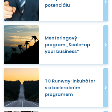
potenciálu
Mentoringový
program „Scale-up
your business“
TC Runway: inkubátor
s akceleračním
programem