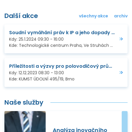
Další akce
všechny akce
archiv
Soudní vymáhání práv k IP a jeho dopady v praxi
Kdy:
25.1.2024
09:30
-
16:00
Kde:
Technologické centrum Praha, Ve Struhách 27, Praha 6
Příležitosti a výzvy pro polovodičový průmysl – snazší přístup k evropskému financování
Kdy:
12.12.2023
08:30
-
13:00
Kde:
KUMST ÚDOLNÍ 495/19, Brno
Naše služby
Analýza inovačního