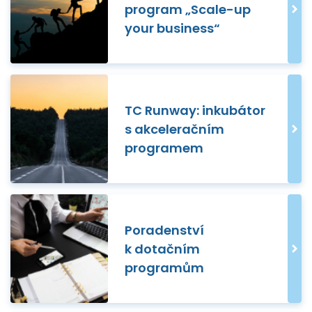
program „Scale-up
your business“
TC Runway: inkubátor
s akceleračním
programem
Poradenství
k dotačním
programům