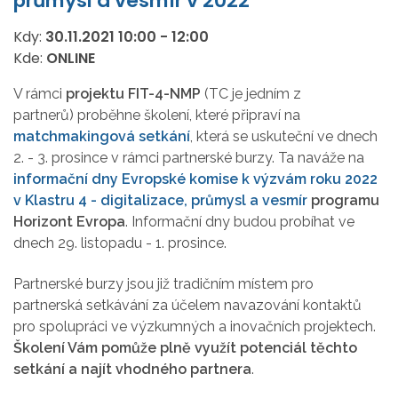
průmysl a vesmír v 2022
Kdy:
30.11.2021
10:00
-
12:00
Kde:
ONLINE
V rámci
projektu FIT-4-NMP
(TC je jedním z
partnerů) proběhne školení, které připraví na
matchmakingová setkání
, která se uskuteční ve dnech
2. - 3. prosince v rámci partnerské burzy. Ta naváže na
informační dny Evropské komise k výzvám roku 2022
v Klastru 4 - digitalizace, průmysl a vesmír
programu
Horizont Evropa
. Informační dny budou probíhat ve
dnech 29. listopadu - 1. prosince.
Partnerské burzy jsou již tradičním místem pro
partnerská setkávání za účelem navazování kontaktů
pro spolupráci ve výzkumných a inovačních projektech.
Školení Vám pomůže plně využít potenciál těchto
setkání a najít vhodného partnera
.